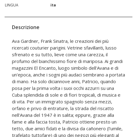
LINGUA
ita
Descrizione
Ava Gardner, Frank Sinatra, le creazioni dei più
ricercati couturier parigini. Vetrine sfavillanti, lusso
sfrenato e su tutto, lieve come una carezza, il
profumo del bianchissimo fiore di mariposa. Ai grandi
magazzini El Encanto, luogo simbolo dell'Avana e di
un'epoca, anche i sogni più audaci sembrano a portata
di mano. Ha solo diciannove anni, Patricio, quando
posa per la prima volta i suoi occhi azzurri su una
Cuba splendida di sole e di fiori tropicali, di musica e
di vita. Per un immigrato spagnolo senza mezzi,
orfano e privo di entrature, la strada del riscatto
nell'Avana del 1947 è in salita; eppure, grazie alla
fame e alla faccia tosta, Patricio ottiene presto un
tetto, due amici fidati e la divisa da cañonero (l'umile,
trafelato tuttofare) di uno dei negozi più eleganti al