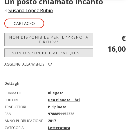
Un posto chiamato incanto
Susana López Rubio
di
CARTACEO
€
NON DISPONIBILE PER IL 'PRENOTA
E RITIRA'
16,00
NON DISPONIBILE ALL'ACQUISTO
AGGIUNGI ALLA WISHLIST
Dettagli
FORMATO
Rilegato
EDITORE
DeA Planeta Libri
TRADUTTORI
P. Spinato
EAN
9788851152338
ANNO PUBBLICAZIONE
2017
CATEGORIA
Letteratura