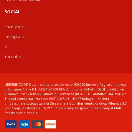
SOCIAL
Facebook
Instagram
X
Youtube
LIBRERIE.COOP S.p.a. - capitale sociale euro 900.000 int.vers. Registro imprese
di Bologna, C.F. e P.I.: 02591561200 REA di Bologna: 451543 ; SEDE LEGALE: via
Villanova, 29/7 - 40055 Villanova di Castenaso (BO) - SEDE AMMINISTRATIVA: via
Trattati Comunitari Europei 1957-2007, 13 - 40127 Bologna - Società
unipersonale sottoposta alla Direzione e Coordinamento di Coop Alleanza 3.0
Soc. Coop., Castenaso (BO) PEC: libreriecoopspa@pec.librerie.coop.it MAIL:
info@librerie.coop.it