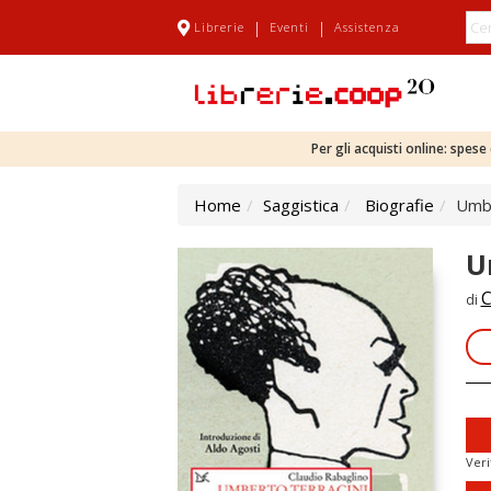
|
|
Librerie
Eventi
Assistenza
Per gli acquisti online: spes
Home
Saggistica
Biografie
Umbe
U
C
di
Veri