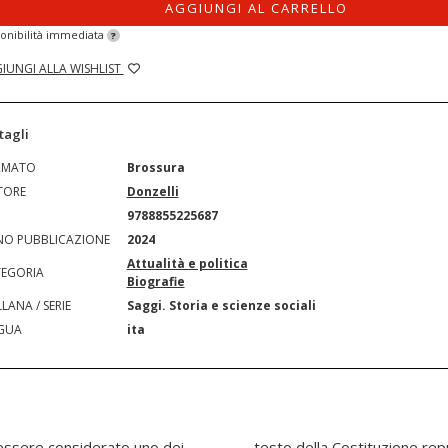
AGGIUNGI AL CARRELLO
onibilità immediata
?
IUNGI ALLA WISHLIST
tagli
RMATO
Brossura
TORE
Donzelli
N
9788855225687
O PUBBLICAZIONE
2024
Attualità e politica
EGORIA
Biografie
LANA / SERIE
Saggi. Storia e scienze sociali
GUA
ita
essere considerato uno dei
. Figura di grande spessore