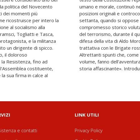
nda politica del Novecento
 successivi ad assumere
ti dei momenti più
 esempio negli anni
 ne ricostruisce per intero la
forza alla politica del
ione al socialismo alla
 e nel periodo più cupo
amsci, Togliatti e Tasca,
nse per la sua posizione in
protagonista, e la militanza
ierandosi a favore della
to un dirigente di spicco.
iberazione del prigioniero.
o, il doloroso
l'introduzione al
 la Resistenza, fino ad
litica di Terracini «una
ll'Assemblea costituente,
storia affascinante». Introdu
 la sua firma in calce al
RVIZI
LINK UTILI
istenza e contatti
Privacy Policy