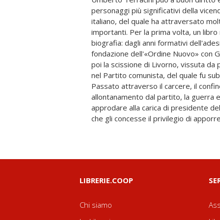
personaggi più significativi della vice
umano e morale, continuò negli anni
italiano, del quale ha attraversato mol
posizioni originali e controcorrente, ad
importanti. Per la prima volta, un libro
settanta, quando si oppose con 
biografia: dagli anni formativi dell'ades
compromesso storico voluta da Berlinguer,
fondazione dell'«Ordine Nuovo» con Gr
del terrorismo, durante il quale si disti
poi la scissione di Livorno, vissuta da 
difesa della vita di Aldo Moro, sch
nel Partito comunista, del quale fu subi
trattativa con le Brigate rosse per la l
Passato attraverso il carcere, il confin
Altrettanti spunti che, come scrive Aldo Agosti nel
allontanamento dal partito, la guerra e
volume, fanno dell'avventura umana e po
approdare alla carica di presidente de
che gli concesse il privilegio di apporre
LIBRERIE.COOP
SE
Chi siamo
Ass