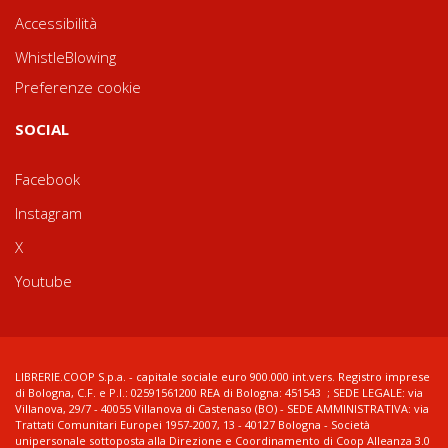
Accessibilità
WhistleBlowing
Preferenze cookie
SOCIAL
Facebook
Instagram
X
Youtube
LIBRERIE.COOP S.p.a. - capitale sociale euro 900.000 int.vers. Registro imprese
di Bologna, C.F. e P.I.: 02591561200 REA di Bologna: 451543 ; SEDE LEGALE: via
Villanova, 29/7 - 40055 Villanova di Castenaso (BO) - SEDE AMMINISTRATIVA: via
Trattati Comunitari Europei 1957-2007, 13 - 40127 Bologna - Società
unipersonale sottoposta alla Direzione e Coordinamento di Coop Alleanza 3.0