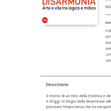
AGG
Det
FO
EDI
EA
ANN
CAT
LIN
Descrizione
Il ritorno di un mito della Estetica e de
un’appassionata difesa dell’arte d’
e d’oggi. In Elogio della disarmonia Gillo Dorfles vuole soprattutto
Europa e nelle Americhe come una delle personalità più attente
precisare l’importanza che ha riacquist
agli sviluppi dell’arte e dell’esteti