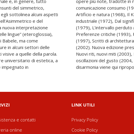
onale e, in genere, tutto
ue, ricordiamo: Simbolo
nsunti del simmetrico,
ti, nuovi miti (1965),
 egli sottolinea alcuni aspetti
968), Introduzione al disegno
ell’Asimmetrico e del
elte (1973), Mode & Modi
na nuova interpretazione
eticcio quotidiano (1990),
lle lingue” (eteroglossia),
ttoidi (1997), Conformisti
di Babele, ma come
ulacri e luoghi comuni
re in alcuni settori delle
rtificio e natura (2003),
ti visive a quelle della parola.
tervallo perduto (2006), Le
re universitario di estetica, a
tampa 2009). Elogio della
è impegnato in
disarmonia viene qui ripropo
RVIZI
LINK UTILI
istenza e contatti
Privacy Policy
reria online
Cookie Policy