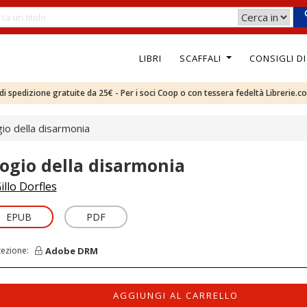
LIBRI
SCAFFALI
CONSIGLI D
e di spedizione gratuite da 25€ - Per i soci Coop o con tessera fedeltà Librerie.c
gio della disarmonia
logio della disarmonia
illo Dorfles
EPUB
PDF
Adobe DRM
tezione:
AGGIUNGI AL CARRELLO