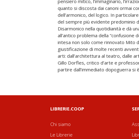
pensiero mitico, l’immaginario, l’irrazi
opere più note, tradotte in molte ling
quanto si discosta dai canoni ormai co
comunicazione consumo (1962), Nuovi ri
dell’armonico, del logico. In particolare
Artificio e natura (1968), Il Kitsch (1
del sempre più evidente predominio d
industriale (1972), Dal significato alle sc
Disarmonico nella quotidianità e dà u
(1979), L’intervallo perduto (1988), Il f
all’antico problema della “confusione de
Preferenze critiche (1993), Fatti e fa
intesa non solo come rinnovato Mito 
(1997), Scritti di architettura (2000), Sim
giustificazione di molte recenti avventu
(2002). Nuova edizione presso Skira: A
arti: dall’architettura al teatro, dalle ar
Nuovi riti, nuovi miti (2003), L’in
Gillo Dorfles, critico d’arte e professo
oscillazioni del gusto (2004, ris
partire dall’immediato dopoguerra si 
LIBRERIE.COOP
SE
Chi siamo
Ass
Le Librerie
Lib