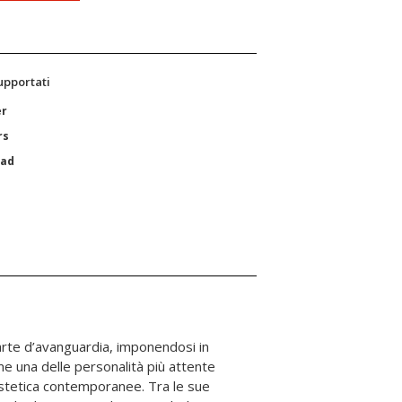
supportati
er
rs
Pad