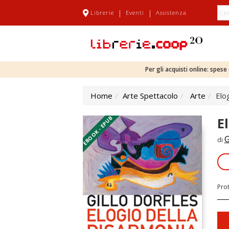
|
|
Librerie
Eventi
Assistenza
Per gli acquisti online: spes
Home
Arte Spettacolo
Arte
Elo
EBOOK - EPUB
E
G
di
Pro