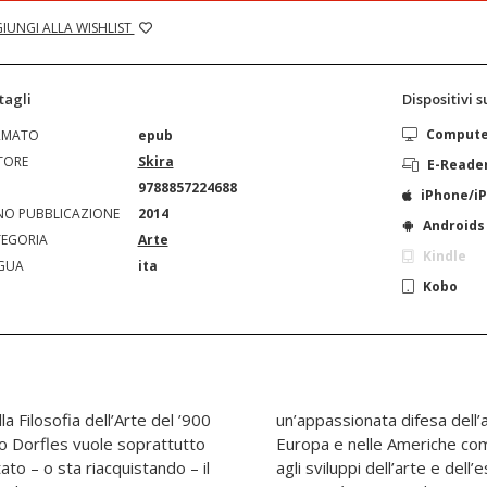
IUNGI ALLA WISHLIST
tagli
Dispositivi 
Comput
RMATO
epub
TORE
Skira
E-Reade
N
9788857224688
iPhone/i
O PUBBLICAZIONE
2014
Androids
EGORIA
Arte
Kindle
GUA
ita
Kobo
lla Filosofia dell’Arte del ’900
avanguardia, imponendosi in
ato – o sta riacquistando – il
ca contemporanee. Tra le sue