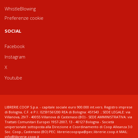
WhistleBlowing
Preferenze cookie
SOCIAL
Facebook
Instagram
X
Youtube
LIBRERIE.COOP S.p.a. - capitale sociale euro 900.000 int.vers. Registro imprese
di Bologna, C.F. e P.I.: 02591561200 REA di Bologna: 451543 ; SEDE LEGALE: via
Villanova, 29/7 - 40055 Villanova di Castenaso (BO) - SEDE AMMINISTRATIVA: via
Trattati Comunitari Europei 1957-2007, 13 - 40127 Bologna - Società
unipersonale sottoposta alla Direzione e Coordinamento di Coop Alleanza 3.0
Soc. Coop., Castenaso (BO) PEC: libreriecoopspa@pec.librerie.coop.it MAIL:
info@librerie.coop.it