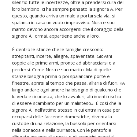
silenzio tutte le incertezze, oltre a prendersi cura del
loro bambino, ci ha sempre pensato la signora A. Per
questo, quando arriva un male a portarsela via, si
spalanca in casa un vuoto improvviso. Nora e suo
marito devono ancora accorgersi che il coraggio della
signora A., ormai, appartiene anche a loro.
È dentro le stanze che le famiglie crescono:
strepitanti, incerte, allegre, spaventate. Giovani
coppie alle prime armi, pronte ad abbracciarsi o a
perdersi. Come Nora e suo marito. Ma di quelle
stanze bisogna prima o poi spalancare porte e
finestre, aprirsi al tempo che passa, all'aria di fuori. «A
lungo andare ogni amore ha bisogno di qualcuno che
lo veda e riconosca, che lo avvalori, altrimenti rischia
di essere scambiato per un malinteso». È cosí che la
signora A., nell'attimo stesso in cui entra in casa per
occuparsi delle faccende domestiche, diventa la
custode di una relazione, la bussola per orientarsi
nella bonaccia e nella burrasca. Con le pantofole
allineate accanto alla porta e gli scontrini esatti al