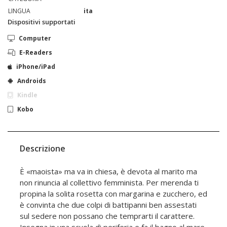
LINGUA
ita
Dispositivi supportati
Computer
E-Readers
iPhone/iPad
Androids
Kindle
Kobo
Descrizione
È «maoista» ma va in chiesa, è devota al marito ma
non rinuncia al collettivo femminista. Per merenda ti
propina la solita rosetta con margarina e zucchero, ed
è convinta che due colpi di battipanni ben assestati
sul sedere non possano che temprarti il carattere.
Insegna in una scuola di periferia e fa il bagno al mare