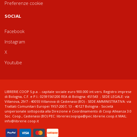
Preferenze cookie
SOCIAL
Facebook
Instagram
X
Youtube
LIBRERIE.COOP S.p.a. - capitale sociale euro 900.000 int.vers. Registro imprese
di Bologna, C.F. e P.I.: 02591561200 REA di Bologna: 451543 ; SEDE LEGALE: via
Villanova, 29/7 - 40055 Villanova di Castenaso (BO) - SEDE AMMINISTRATIVA: via
Trattati Comunitari Europei 1957-2007, 13 - 40127 Bologna - Società
unipersonale sottoposta alla Direzione e Coordinamento di Coop Alleanza 3.0
Soc. Coop., Castenaso (BO) PEC: libreriecoopspa@pec.librerie.coop.it MAIL:
info@librerie.coop.it