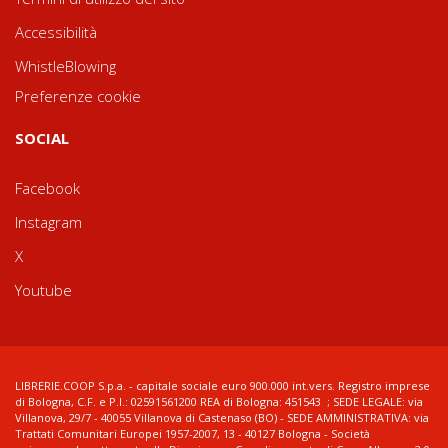
Accessibilità
WhistleBlowing
Preferenze cookie
SOCIAL
Facebook
Instagram
X
Youtube
LIBRERIE.COOP S.p.a. - capitale sociale euro 900.000 int.vers. Registro imprese
di Bologna, C.F. e P.I.: 02591561200 REA di Bologna: 451543 ; SEDE LEGALE: via
Villanova, 29/7 - 40055 Villanova di Castenaso (BO) - SEDE AMMINISTRATIVA: via
Trattati Comunitari Europei 1957-2007, 13 - 40127 Bologna - Società