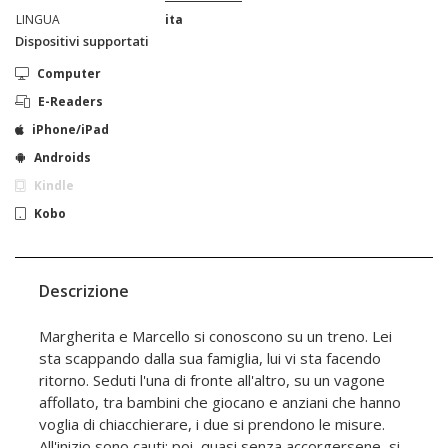
LINGUA
ita
Dispositivi supportati
Computer
E-Readers
iPhone/iPad
Androids
Kindle
Kobo
Descrizione
Margherita e Marcello si conoscono su un treno. Lei
sta scappando dalla sua famiglia, lui vi sta facendo
ritorno. Seduti l'una di fronte all'altro, su un vagone
affollato, tra bambini che giocano e anziani che hanno
voglia di chiacchierare, i due si prendono le misure.
All'inizio sono cauti; poi, quasi senza accorgersene, si