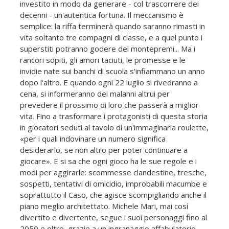
investito in modo da generare - col trascorrere dei
decenni - un'autentica fortuna. Il meccanismo è
semplice: la riffa terminerà quando saranno rimasti in
vita soltanto tre compagni di classe, e a quel punto i
superstiti potranno godere del montepremi... Ma i
rancori sopiti, gli amori taciuti, le promesse e le
invidie nate sui banchi di scuola s'infiammano un anno
dopo l'altro. E quando ogni 22 luglio si rivedranno a
cena, si informeranno dei malanni altrui per
prevedere il prossimo di loro che passerà a miglior
vita. Fino a trasformare i protagonisti di questa storia
in giocatori seduti al tavolo di un'immaginaria roulette,
«per i quali indovinare un numero significa
desiderarlo, se non altro per poter continuare a
giocare». E si sa che ogni gioco ha le sue regole e i
modi per aggirarle: scommesse clandestine, tresche,
sospetti, tentativi di omicidio, improbabili macumbe e
soprattutto il Caso, che agisce scompigliando anche il
piano meglio architettato. Michele Mari, mai cosí
divertito e divertente, segue i suoi personaggi fino al
2050 e oltre, grazie a un ingranaggio affabulatorio