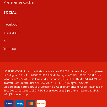
Preferenze cookie
SOCIAL
Facebook
Instagram
X
Youtube
LIBRERIE.COOP S.p.a. - capitale sociale euro 900.000 int.vers. Registro imprese
di Bologna, C.F. e P.I.: 02591561200 REA di Bologna: 451543 ; SEDE LEGALE: via
Villanova, 29/7 - 40055 Villanova di Castenaso (BO) - SEDE AMMINISTRATIVA: via
Trattati Comunitari Europei 1957-2007, 13 - 40127 Bologna - Società
unipersonale sottoposta alla Direzione e Coordinamento di Coop Alleanza 3.0
Soc. Coop., Castenaso (BO) PEC: libreriecoopspa@pec.librerie.coop.it MAIL:
info@librerie.coop.it