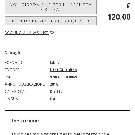
€
NON DISPONIBILE PER IL 'PRENOTA
E RITIRA'
120,00
NON DISPONIBILE ALL'ACQUISTO
AGGIUNGI ALLA WISHLIST
Dettagli
FORMATO
Libro
EDITORE
Utet Giuridica
EAN
9788859818861
ANNO PUBBLICAZIONE
2018
CATEGORIA
Diritto
LINGUA
ita
Descrizione
L'Undicesimo Aggiornamento del Digesto Civile