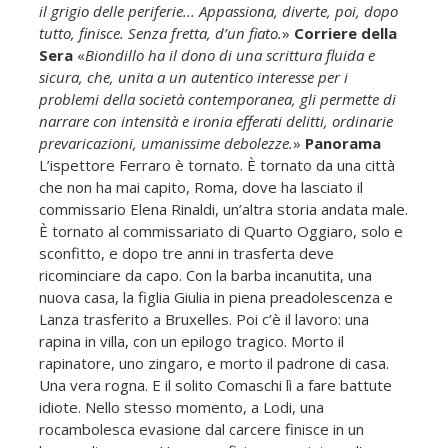
il grigio delle periferie... Appassiona, diverte, poi, dopo
tutto, finisce. Senza fretta, d’un fiato.
»
Corriere della
Sera
«
Biondillo ha il dono di una scrittura fluida e
sicura, che, unita a un autentico interesse per i
problemi della società contemporanea, gli permette di
narrare con intensità e ironia efferati delitti, ordinarie
prevaricazioni, umanissime debolezze.
»
Panorama
L’ispettore Ferraro è tornato. È tornato da una città
che non ha mai capito, Roma, dove ha lasciato il
commissario Elena Rinaldi, un’altra storia andata male.
È tornato al commissariato di Quarto Oggiaro, solo e
sconfitto, e dopo tre anni in trasferta deve
ricominciare da capo. Con la barba incanutita, una
nuova casa, la figlia Giulia in piena preadolescenza e
Lanza trasferito a Bruxelles. Poi c’è il lavoro: una
rapina in villa, con un epilogo tragico. Morto il
rapinatore, uno zingaro, e morto il padrone di casa.
Una vera rogna. E il solito Comaschi lì a fare battute
idiote. Nello stesso momento, a Lodi, una
rocambolesca evasione dal carcere finisce in un