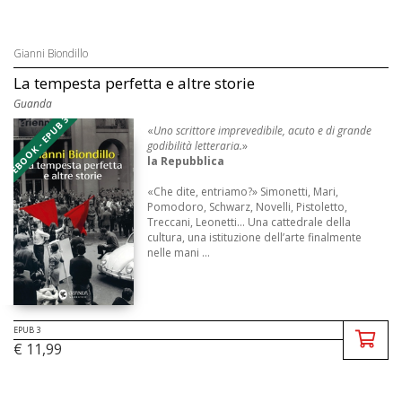
Gianni Biondillo
La tempesta perfetta e altre storie
Guanda
EBOOK - EPUB 3
«
Uno scrittore imprevedibile, acuto e di grande
godibilità letteraria.
»
la Repubblica
«Che dite, entriamo?» Simonetti, Mari,
Pomodoro, Schwarz, Novelli, Pistoletto,
Treccani, Leonetti… Una cattedrale della
cultura, una istituzione dell’arte finalmente
nelle mani ...
EPUB 3
€ 11,99