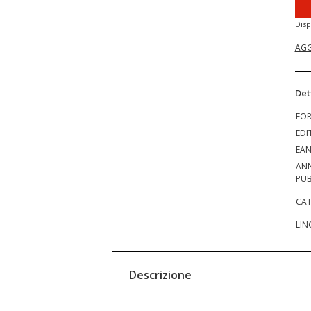
Disp
AGG
Det
FO
EDI
EA
AN
PUB
CAT
LIN
Descrizione