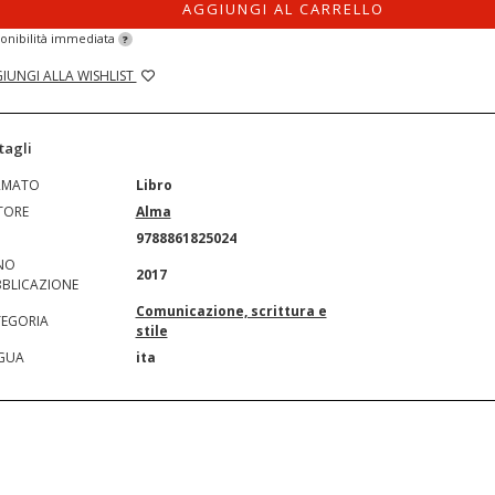
AGGIUNGI AL CARRELLO
onibilità immediata
?
IUNGI ALLA WISHLIST
tagli
RMATO
Libro
TORE
Alma
N
9788861825024
NO
2017
BLICAZIONE
Comunicazione, scrittura e
EGORIA
stile
GUA
ita