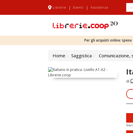
|
|
Librerie
Eventi
Assistenza
Per gli acquisti online: spes
Home
Saggistica
Comunicazione, sc
It
C
di
Veri