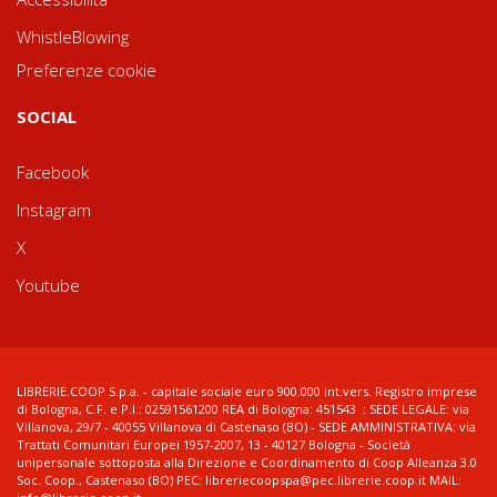
WhistleBlowing
Preferenze cookie
SOCIAL
Facebook
Instagram
X
Youtube
LIBRERIE.COOP S.p.a. - capitale sociale euro 900.000 int.vers. Registro imprese
di Bologna, C.F. e P.I.: 02591561200 REA di Bologna: 451543 ; SEDE LEGALE: via
Villanova, 29/7 - 40055 Villanova di Castenaso (BO) - SEDE AMMINISTRATIVA: via
Trattati Comunitari Europei 1957-2007, 13 - 40127 Bologna - Società
unipersonale sottoposta alla Direzione e Coordinamento di Coop Alleanza 3.0
Soc. Coop., Castenaso (BO) PEC: libreriecoopspa@pec.librerie.coop.it MAIL: