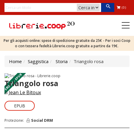
(0)
Per gli acquisti online: spese di spedizione gratuite da 25€ - Per i soci Coop
o con tessera fedeltà Librerie.coop gratuite a partire da 19€.
Home
Saggistica
Storia
Triangolo rosa
EBOOK - EPUB
Triangolo rosa
Jean Le Bitoux
di
EPUB
Social DRM
Protezione: