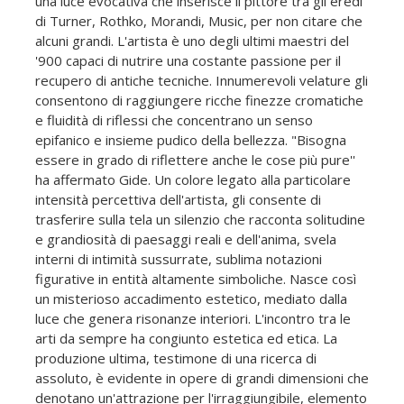
una luce evocativa che inserisce il pittore tra gli eredi
di Turner, Rothko, Morandi, Music, per non citare che
alcuni grandi. L'artista è uno degli ultimi maestri del
'900 capaci di nutrire una costante passione per il
recupero di antiche tecniche. Innumerevoli velature gli
consentono di raggiungere ricche finezze cromatiche
e fluidità di riflessi che concentrano un senso
epifanico e insieme pudico della bellezza. "Bisogna
essere in grado di riflettere anche le cose più pure''
ha affermato Gide. Un colore legato alla particolare
intensità percettiva dell'artista, gli consente di
trasferire sulla tela un silenzio che racconta solitudine
e grandiosità di paesaggi reali e dell'anima, svela
interni di intimità sussurrate, sublima notazioni
figurative in entità altamente simboliche. Nasce così
un misterioso accadimento estetico, mediato dalla
luce che genera risonanze interiori. L'incontro tra le
arti da sempre ha congiunto estetica ed etica. La
produzione ultima, testimone di una ricerca di
assoluto, è evidente in opere di grandi dimensioni che
denotano un'attrazione per l'irraggiungibile, elemento