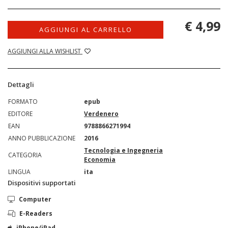
€ 4,99
AGGIUNGI AL CARRELLO
AGGIUNGI ALLA WISHLIST
Dettagli
FORMATO
epub
EDITORE
Verdenero
EAN
9788866271994
ANNO PUBBLICAZIONE
2016
Tecnologia e Ingegneria
CATEGORIA
Economia
LINGUA
ita
Dispositivi supportati
Computer
E-Readers
iPhone/iPad