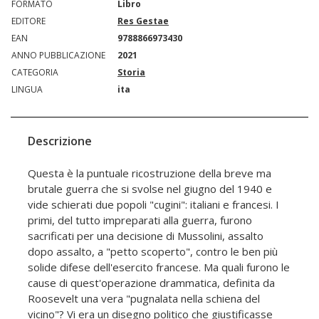
FORMATO
Libro
EDITORE
Res Gestae
EAN
9788866973430
ANNO PUBBLICAZIONE
2021
CATEGORIA
Storia
LINGUA
ita
Descrizione
Questa è la puntuale ricostruzione della breve ma
brutale guerra che si svolse nel giugno del 1940 e
vide schierati due popoli "cugini": italiani e francesi. I
primi, del tutto impreparati alla guerra, furono
sacrificati per una decisione di Mussolini, assalto
dopo assalto, a "petto scoperto", contro le ben più
solide difese dell'esercito francese. Ma quali furono le
cause di quest'operazione drammatica, definita da
Roosevelt una vera "pugnalata nella schiena del
vicino"? Vi era un disegno politico che giustificasse