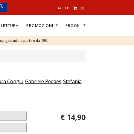
ACCEDI
(0)
I LETTURA
PROMOZIONI
EBOOK
oop gratuite a partire da 19€.
ura Congiu
Gabriele Peddes
Stefania
,
,
€ 14,90