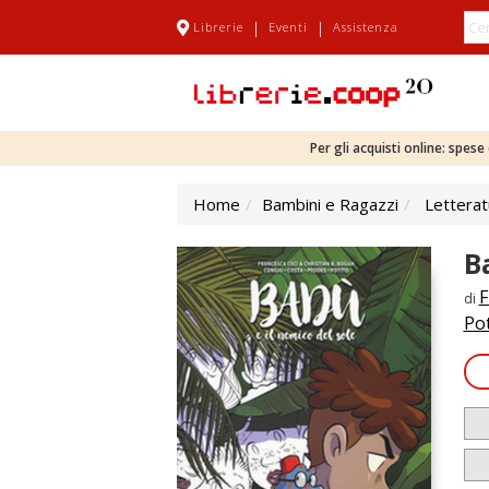
|
|
Librerie
Eventi
Assistenza
Per gli acquisti online: spes
Home
Bambini e Ragazzi
Letterat
B
F
di
Pot