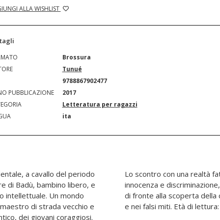
IUNGI ALLA WISHLIST
tagli
RMATO
Brossura
TORE
Tunué
N
9788867902477
O PUBBLICAZIONE
2017
EGORIA
Letteratura per ragazzi
GUA
ita
dentale, a cavallo del periodo
 pregiudizi e stregonerie,
re di Badù, bambino libero, e
a e disincanto. L'incredulità
o intellettuale. Un mondo
 si cela nella superstizione
 maestro di strada vecchio e
e nei falsi miti. Età di lettura
tico, dei giovani coraggiosi.