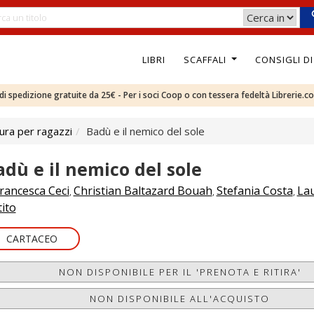
LIBRI
SCAFFALI
CONSIGLI D
e di spedizione gratuite da 25€ - Per i soci Coop o con tessera fedeltà Librerie.c
ura per ragazzi
Badù e il nemico del sole
adù e il nemico del sole
rancesca Ceci
Christian Baltazard Bouah
Stefania Costa
La
,
,
,
ito
CARTACEO
NON DISPONIBILE PER IL 'PRENOTA E RITIRA'
NON DISPONIBILE ALL'ACQUISTO