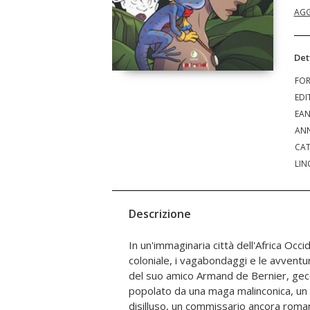
AGG
Det
FO
EDI
EA
ANN
CAT
LIN
Descrizione
In un'immaginaria città dell'Africa Occi
Lo scontro con una realtà fatta di
coloniale, i vagabondaggi e le avventu
innocenza e discriminazione, doppia vit
del suo amico Armand de Bernier, gec
di fronte alla scoperta della crudeltà che
popolato da una maga malinconica, un
disilluso, un commissario ancora roman