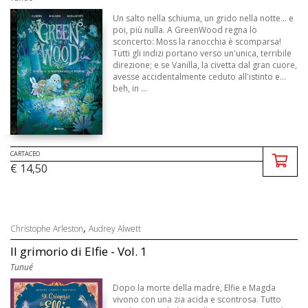
Un salto nella schiuma, un grido nella notte... e
poi, più nulla. A GreenWood regna lo
sconcerto: Moss la ranocchia è scomparsa!
Tutti gli indizi portano verso un'unica, terribile
direzione; e se Vanilla, la civetta dal gran cuore,
avesse accidentalmente ceduto all'istinto e...
beh, in ...
CARTACEO
€ 14,50
,
Christophe Arleston
Audrey Alwett
Il grimorio di Elfie - Vol. 1
Tunué
Dopo la morte della madre, Elfie e Magda
vivono con una zia acida e scontrosa. Tutto