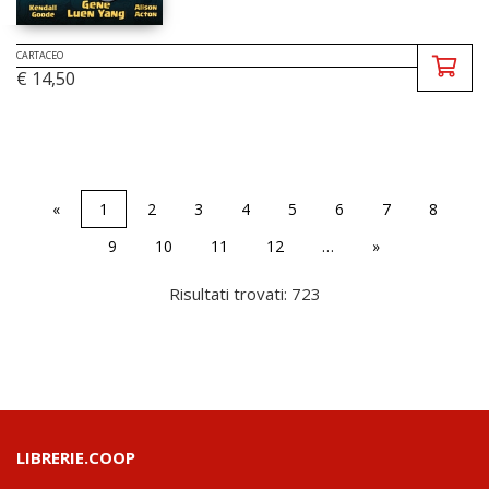
CARTACEO
€ 14,50
«
1
2
3
4
5
6
7
8
9
10
11
12
…
»
Risultati trovati: 723
LIBRERIE.COOP