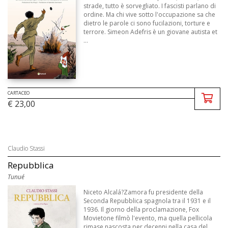
strade, tutto è sorvegliato. I fascisti parlano di
ordine. Ma chi vive sotto l'occupazione sa che
dietro le parole ci sono fucilazioni, torture e
terrore. Simeon Adefris è un giovane autista et
...
CARTACEO
€ 23,00
Claudio Stassi
Repubblica
Tunué
Niceto Alcalá?Zamora fu presidente della
Seconda Repubblica spagnola tra il 1931 e il
1936. Il giorno della proclamazione, Fox
Movietone filmò l'evento, ma quella pellicola
rimase nascosta per decenni nella casa del