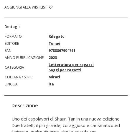
AGGIUNGI ALLA WISHLIST
Dettagli
FORMATO
Rilegato
EDITORE
Tunué
EAN
9788867904761
ANNO PUBBLICAZIONE
2023
Letteratura per ragazzi
CATEGORIA
Saggi per ragazzi
COLLANA / SERIE
Mirari
LINGUA
ita
Descrizione
Uno dei capolavori di Shaun Tan in una nuova edizione.
Due fratelli, il più grande, coraggioso e carismatico ed
il piccolo, molto diverso, che lo guarda con