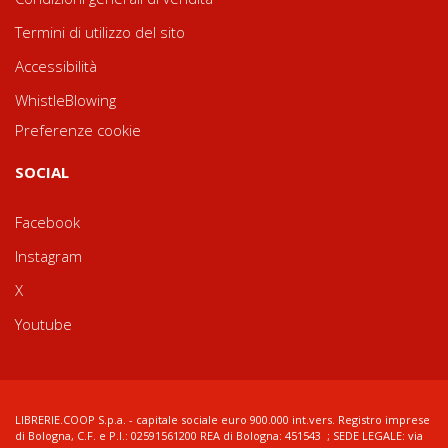
Termini di utilizzo del sito
Accessibilità
WhistleBlowing
Preferenze cookie
SOCIAL
Facebook
Instagram
X
Youtube
LIBRERIE.COOP S.p.a. - capitale sociale euro 900.000 int.vers. Registro imprese
di Bologna, C.F. e P.I.: 02591561200 REA di Bologna: 451543 ; SEDE LEGALE: via