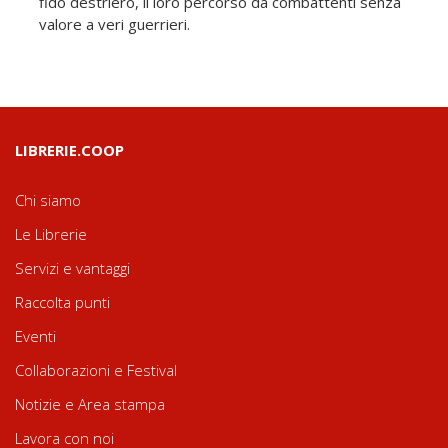
fido destriero, il loro percorso da combattenti senza
valore a veri guerrieri.
LIBRERIE.COOP
Chi siamo
Le Librerie
Servizi e vantaggi
Raccolta punti
Eventi
Collaborazioni e Festival
Notizie e Area stampa
Lavora con noi