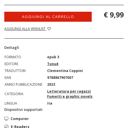
€ 9,99
AGGIUNGI AL CARRELLO
AGGIUNGI ALLA WISHLIST
Dettagli
FORMATO
epub 3
EDITORE
Tunué
TRADUTTORI
Clementina Coppini
EAN
9788867907007
ANNO PUBBLICAZIONE
2023
Letteratura per ragazzi
CATEGORIA
Fumetti e graphic novels
LINGUA
ita
Dispositivi supportati
Computer
E-Readers