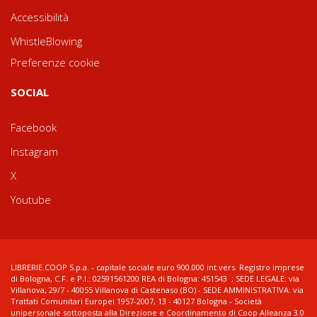
Accessibilità
WhistleBlowing
Preferenze cookie
SOCIAL
Facebook
Instagram
X
Youtube
LIBRERIE.COOP S.p.a. - capitale sociale euro 900.000 int.vers. Registro imprese
di Bologna, C.F. e P.I.: 02591561200 REA di Bologna: 451543 ; SEDE LEGALE: via
Villanova, 29/7 - 40055 Villanova di Castenaso (BO) - SEDE AMMINISTRATIVA: via
Trattati Comunitari Europei 1957-2007, 13 - 40127 Bologna - Società
unipersonale sottoposta alla Direzione e Coordinamento di Coop Alleanza 3.0