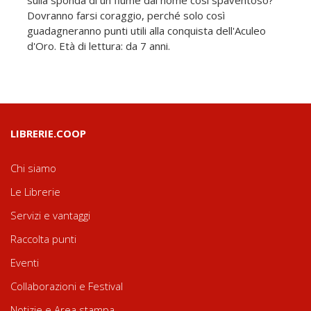
sulla sponda di un fiume dal nome così spaventoso?
Dovranno farsi coraggio, perché solo così
guadagneranno punti utili alla conquista dell'Aculeo
d'Oro. Età di lettura: da 7 anni.
LIBRERIE.COOP
Chi siamo
Le Librerie
Servizi e vantaggi
Raccolta punti
Eventi
Collaborazioni e Festival
Notizie e Area stampa