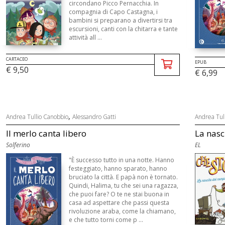
circondano Picco Pernacchia. In
compagnia di Capo Castagna, i
bambini si preparano a divertirsi tra
escursioni, canti con la chitarra e tante
attività all ...
CARTACEO
EPUB
€ 9,50
€ 6,99
,
Andrea Tullio Canobbio
Alessandro Gatti
Andrea Tul
Il merlo canta libero
La nasc
Solferino
EL
"È successo tutto in una notte. Hanno
festeggiato, hanno sparato, hanno
bruciato la città. E papà non è tornato.
Quindi, Halima, tu che sei una ragazza,
che puoi fare? O te ne stai buona in
casa ad aspettare che passi questa
rivoluzione araba, come la chiamano,
e che tutto torni come p ...