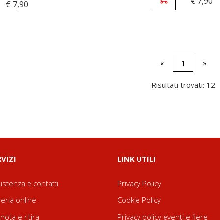
€ 7,90
€ 7,90
«
1
»
Risultati trovati: 12
RVIZI
LINK UTILI
istenza e contatti
Privacy Policy
reria online
Cookie Policy
nota e ritira
Privacy policy eventi e fiere