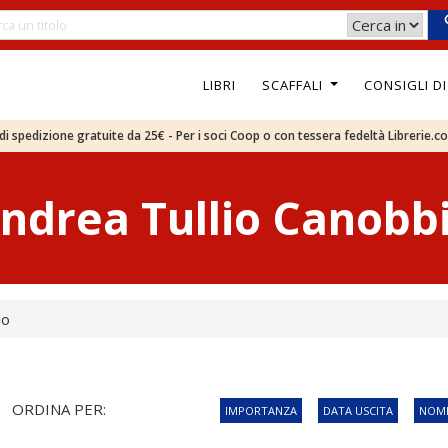
LIBRI
SCAFFALI
CONSIGLI D
e di spedizione gratuite da 25€ - Per i soci Coop o con tessera fedeltà Librerie.c
ndrea Tullio Canobb
io
ORDINA PER:
IMPORTANZA
DATA USCITA
NOME