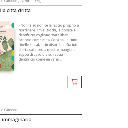
,
lio Canobbio
Azzurra D'Ag ...
la città dritta
«Nonna, io non ce la faccio proprio a
riordinare. I miei giochi, le posate e il
dentifricio vogliono stare liberi,
proprio come me!» Cora ha un ciuffo
ribelle e i calzini in disordine. Sta tutta
storta sulla sedia mentre mangia la
zuppa di cavolo e schiaccia il
dentifricio come un verm ...
lio Canobbio
o immaginario