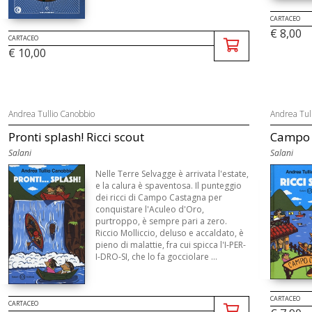
CARTACEO
€ 8,00
CARTACEO
€ 10,00
Andrea Tullio Canobbio
Andrea Tul
Pronti splash! Ricci scout
Campo C
Salani
Salani
Nelle Terre Selvagge è arrivata l'estate,
e la calura è spaventosa. Il punteggio
dei ricci di Campo Castagna per
conquistare l'Aculeo d'Oro,
purtroppo, è sempre pari a zero.
Riccio Molliccio, deluso e accaldato, è
pieno di malattie, fra cui spicca l'I-PER-
I-DRO-SI, che lo fa gocciolare ...
CARTACEO
CARTACEO