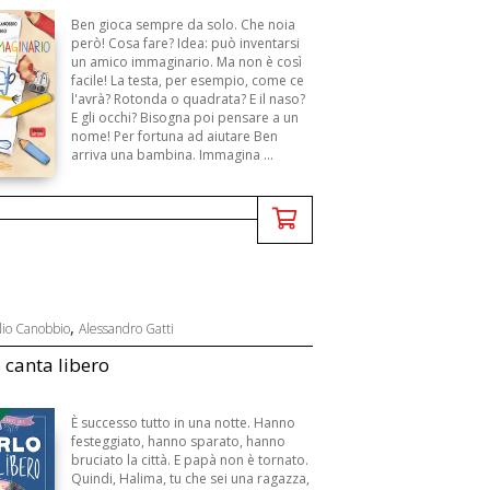
Ben gioca sempre da solo. Che noia
però! Cosa fare? Idea: può inventarsi
un amico immaginario. Ma non è così
facile! La testa, per esempio, come ce
l'avrà? Rotonda o quadrata? E il naso?
E gli occhi? Bisogna poi pensare a un
nome! Per fortuna ad aiutare Ben
arriva una bambina. Immagina ...
,
lio Canobbio
Alessandro Gatti
o canta libero
B
È successo tutto in una notte. Hanno
festeggiato, hanno sparato, hanno
bruciato la città. E papà non è tornato.
Quindi, Halima, tu che sei una ragazza,