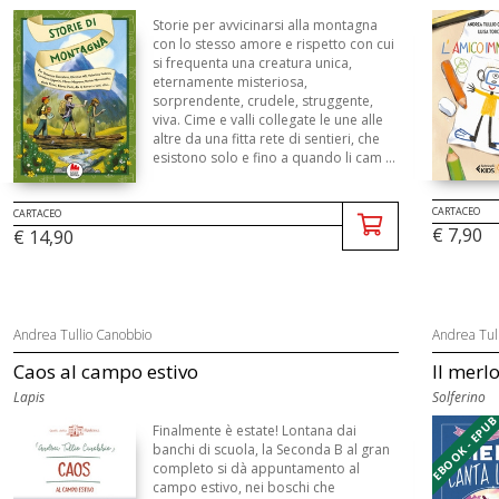
Storie per avvicinarsi alla montagna
con lo stesso amore e rispetto con cui
si frequenta una creatura unica,
eternamente misteriosa,
sorprendente, crudele, struggente,
viva. Cime e valli collegate le une alle
altre da una fitta rete di sentieri, che
esistono solo e fino a quando li cam ...
CARTACEO
CARTACEO
€ 7,90
€ 14,90
Andrea Tullio Canobbio
Andrea Tul
Caos al campo estivo
Il merl
Lapis
Solferino
EBOOK - EPU
Finalmente è estate! Lontana dai
banchi di scuola, la Seconda B al gran
completo si dà appuntamento al
campo estivo, nei boschi che