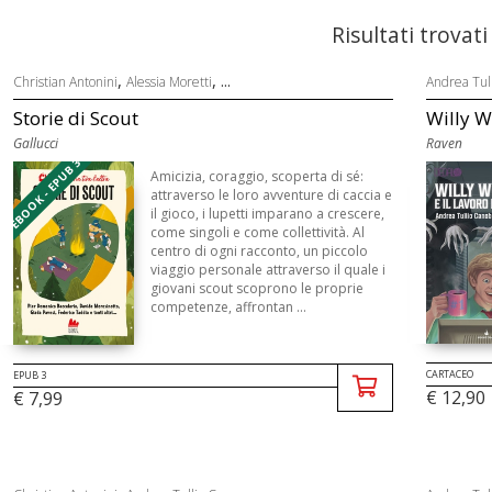
Risultati trovati
,
, ...
Christian Antonini
Alessia Moretti
Andrea Tul
Storie di Scout
Willy Wo
Gallucci
Raven
EBOOK - EPUB 3
Amicizia, coraggio, scoperta di sé:
attraverso le loro avventure di caccia e
il gioco, i lupetti imparano a crescere,
come singoli e come collettività. Al
centro di ogni racconto, un piccolo
viaggio personale attraverso il quale i
giovani scout scoprono le proprie
competenze, affrontan ...
CARTACEO
EPUB 3
€ 12,90
€ 7,99