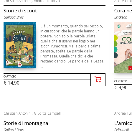
,
Christian Antonini
Andrea Tullio Ca ...
Andrea Tul
Storie di scout
Cora nel
Gallucci Bros
Erickson
C'è un momento, quando sei piccolo,
in cui scopri che le parole hanno un
potere. Non solo le parole urlate,
quelle che si usano nei litigi o nei
giochi rumorosi. Ma le parole calme,
pensate, scelte. Le parole della
Promessa. Quelle che dici e che
restano dentro. Le parole della Legge,
...
CARTACEO
CARTACEO
€ 14,90
€ 9,90
,
Christian Antonini
Giuditta Campell ...
Andrea Tul
Storie di montagna
L'amic
Gallucci Bros
Feltrinelli