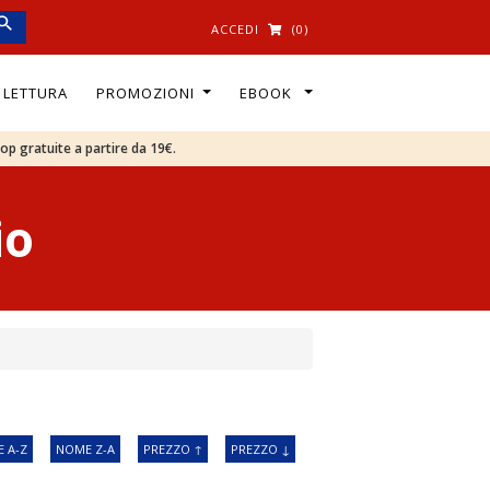
ACCEDI
(0)
I LETTURA
PROMOZIONI
EBOOK
oop gratuite a partire da 19€.
io
 A-Z
NOME Z-A
PREZZO ↑
PREZZO ↓