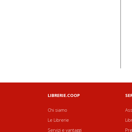
LIBRERIE.COOP
SE
Chi siamo
Ass
Le Librerie
Lib
Servizi e vantaggi
Pre