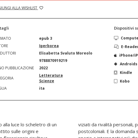
IUNGI ALLA WISHLIST
tagli
Dispositivi 
Comput
RMATO
epub 3
TORE
Iperborea
E-Reade
DUTTORI
Elisabetta Svaluto Moreolo
iPhone/i
N
9788870919219
Androids
O PUBBLICAZIONE
2022
Kindle
Letteratura
EGORIA
Scienze
Kobo
GUA
ita
o alla luce lo scheletro di un
io internazionale e rancori
tito sulle origini e
uomo di Flores lascia