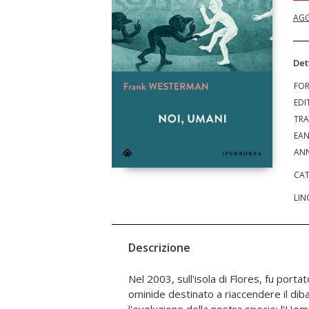
AGG
Det
FO
EDI
TRA
EA
ANN
CAT
LIN
Descrizione
Nel 2003, sull'isola di Flores, fu portat
viziati da rivalità personali, prestig
ominide destinato a riaccendere il dibat
postcoloniali. E la domanda su chi fosse l'