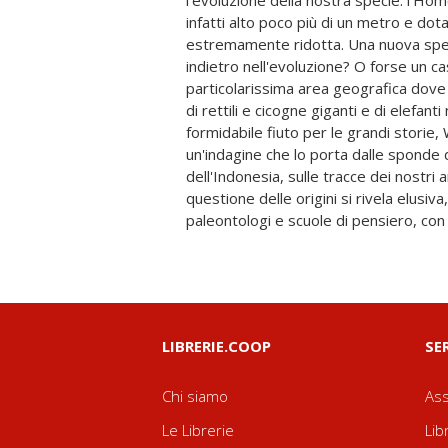
l'evoluzione della nostra specie: l'Hom
spazio a interrogativi più disturbanti 
infatti alto poco più di un metro e do
geneticamente umani? Come è cambiat
estremamente ridotta. Una nuova spe
questa domanda, dalla paleontologia degli e
indietro nell'evoluzione? O forse un ca
oggi? Quanto il pensiero scientifico, 
particolarissima area geografica dove
oggettività, è invece un'inconsapevole
di rettili e cicogne giganti e di elefant
anni di viaggi e ricerche, intervistand
formidabile fiuto per le grandi storie
dimenticati e testi scientifici, fino a 
un'indagine che lo porta dalle sponde d
mappare il genoma, Frank Westerman ra
dell'Indonesia, sulle tracce dei nostri 
origini e di chi le ha studiate, favole
questione delle origini si rivela elusiv
autodidatti, luminari di una scienza
paleontologi e scuole di pensiero, con i
LIBRERIE.COOP
SE
Chi siamo
Ass
Le Librerie
Lib