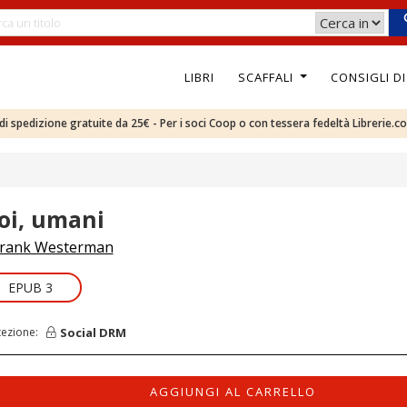
LIBRI
SCAFFALI
CONSIGLI D
e di spedizione gratuite da 25€ - Per i soci Coop o con tessera fedeltà Librerie.c
oi, umani
rank Westerman
EPUB 3
Social DRM
tezione:
AGGIUNGI AL CARRELLO