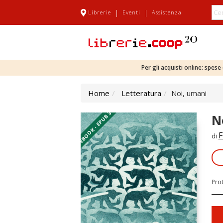
|
|
Librerie
Eventi
Assistenza
Per gli acquisti online: spes
Home
Letteratura
Noi, umani
EBOOK - EPUB 3
N
F
di
Pro