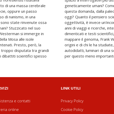
o floresiensis risultava
e urgenti: cosa ci rende
tato di una massa cerebrale
a nel tempo la risposta a
cie, oppure un passo
sordi alle tecnologie di
so di nanismo, in una
con le sue pretese di
 sono state rinvenute ossa
 vittima della storia? Dopo
i nani? Stuzzicato nel suo
o esperti, leggendo diari
, Westerman si immerge in
partecipare a scavi e farsi
ella Mosa alle isole
cconta delle nostre
antenati. Presto, però, la
 avventurose di pionieri,
a, troppo disputata tra grandi
 forse troppo umana, ma non
 dibattiti scientifici spesso
per questo meno importante
RVIZI
LINK UTILI
istenza e contatti
Privacy Policy
reria online
Cookie Policy