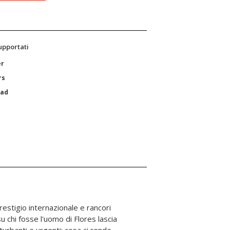
supportati
er
rs
Pad