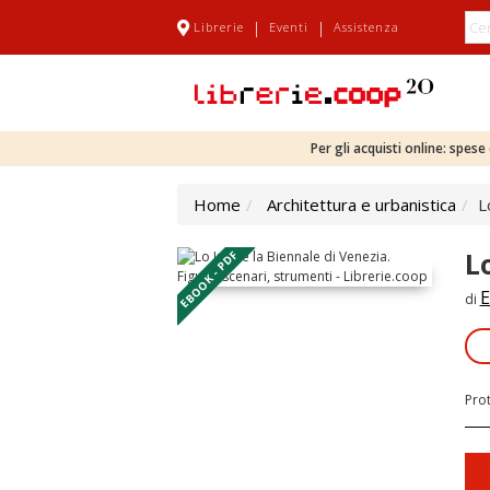
|
|
Librerie
Eventi
Assistenza
Per gli acquisti online: spes
Home
Architettura e urbanistica
L
L
EBOOK - PDF
E
di
Pro