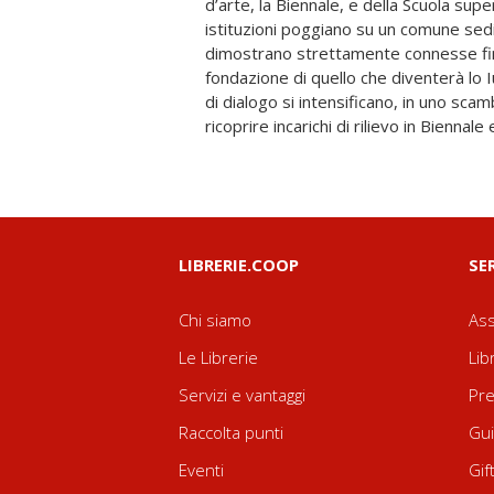
d’arte, la Biennale, e della Scuola supe
memoria della Biennale, oggi custodit
istituzioni poggiano su un comune sedi
Progetti Iuav. Agli intrecci, emersi e sommersi
dimostrano strettamente connesse fin
filigrana e agli interrogativi che ne ven
fondazione di quello che diventerà lo 
dedicati i saggi di questo volume, 
di dialogo si intensificano, in uno sca
storiografico ripercorrono con sguardo tr
ricoprire incarichi di rilievo in Biennale 
LIBRERIE.COOP
SE
Chi siamo
Ass
Le Librerie
Lib
Servizi e vantaggi
Pre
Raccolta punti
Gui
Eventi
Gif