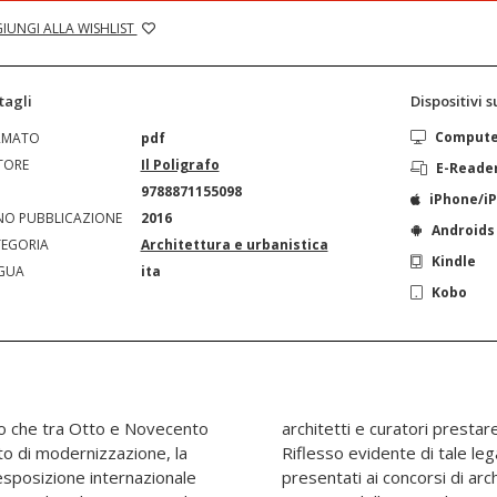
IUNGI ALLA WISHLIST
tagli
Dispositivi 
Comput
RMATO
pdf
TORE
Il Poligrafo
E-Reade
N
9788871155098
iPhone/i
O PUBBLICAZIONE
2016
Androids
EGORIA
Architettura e urbanistica
Kindle
GUA
ita
Kobo
o che tra Otto e Novecento
o esperienza all’università.
o di modernizzazione, la
 collezione dei progetti
esposizione internazionale
, importante segmento della