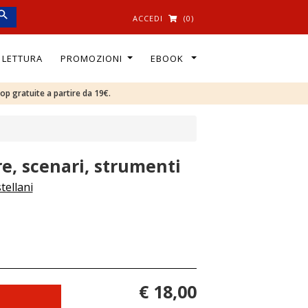
ACCEDI
(0)
I LETTURA
PROMOZIONI
EBOOK
oop gratuite a partire da 19€.
re, scenari, strumenti
tellani
€ 18,00