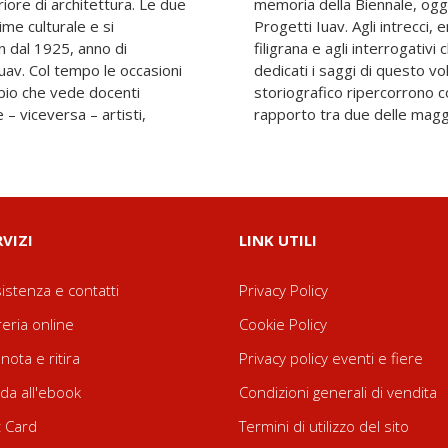
riore di architettura. Le due
a all’interno dell’Archivio
me culturale e si
, di questa storia in
 dal 1925, anno di
gono sollecitati sono
Iuav. Col tempo le occasioni
che dopo anni di silenzio
mbio che vede docenti
asversale il fruttuoso
e – viceversa – artisti,
rapporto tra due delle maggi
RVIZI
LINK UTILI
istenza e contatti
Privacy Policy
reria online
Cookie Policy
nota e ritira
Privacy policy eventi e fiere
da all'ebook
Condizioni generali di vendita
t Card
Termini di utilizzo del sito