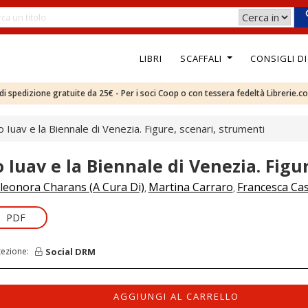
LIBRI
SCAFFALI
CONSIGLI D
e di spedizione gratuite da 25€ - Per i soci Coop o con tessera fedeltà Librerie.c
o Iuav e la Biennale di Venezia. Figure, scenari, strumenti
o Iuav e la Biennale di Venezia. Figu
leonora Charans (A Cura Di)
Martina Carraro
Francesca Cas
,
,
PDF
Social DRM
tezione:
AGGIUNGI AL CARRELLO