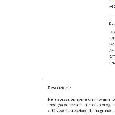
AGG
Det
FO
EDI
EA
ANN
CAT
LIN
Descrizione
Nella stessa temperie di rinnovament
architetti e curatori prestare la lor
impegna Venezia in un intenso progett
Riflesso evidente di tale legame è la
città vede la creazione di una grande 
presentati ai concorsi di architettura