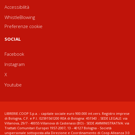
Accessibilità
WhistleBlowing
Preferenze cookie
SOCIAL
Facebook
Instagram
X
Youtube
LIBRERIE.COOP S.p.a. - capitale sociale euro 900.000 int.vers. Registro imprese
di Bologna, C.F. e P.I.: 02591561200 REA di Bologna: 451543 ; SEDE LEGALE: via
Villanova, 29/7 - 40055 Villanova di Castenaso (BO) - SEDE AMMINISTRATIVA: via
Trattati Comunitari Europei 1957-2007, 13 - 40127 Bologna - Società
unipersonale sottoposta alla Direzione e Coordinamento di Coop Alleanza 3.0