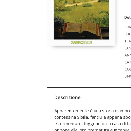
Det
FO
EDI
TRA
EA
ANN
CAT
COL
LIN
Descrizione
Apparentemente è una storia d'amore: 
abitanti del «castello»: i nobili, i ricchi, i giova
contessina Sibilla, fanciulla appena sboc
di un'aristocrazia terriera rinchi
e tormentato, fuggono dalla casa di fam
confortevole del privilegio, e il mondo e
oppone alla loro prematura e ingenua 
di richiami ma, alla prova dei fatti,