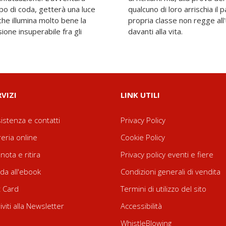
lpo di coda, getterà una luce
i dal guscio protettivo della
 che illumina molto bene la
le e scopre la propria viltà
ione insuperabile fra gli
davanti alla vita.
RVIZI
LINK UTILI
istenza e contatti
Privacy Policy
reria online
Cookie Policy
nota e ritira
Privacy policy eventi e fiere
da all'ebook
Condizioni generali di vendita
t Card
Termini di utilizzo del sito
riviti alla Newsletter
Accessibilità
WhistleBlowing