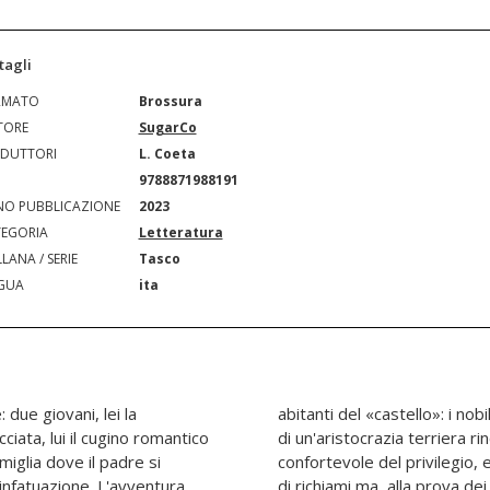
tagli
RMATO
Brossura
TORE
SugarCo
DUTTORI
L. Coeta
N
9788871988191
O PUBBLICAZIONE
2023
EGORIA
Letteratura
LANA / SERIE
Tasco
GUA
ita
due giovani, lei la
ni rampolli e le fanciulle
ciata, lui il cugino romantico
usa nel cerchio noioso ma
iglia dove il padre si
sterno eccitante e denso
infatuazione. L'avventura
 pericoloso e scomodo. Se