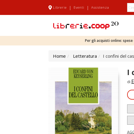
|
|
Librerie
Eventi
Assistenza
Per gli acquisti online: spes
Home
Letteratura
I confini del ca
I 
E
di
AGG