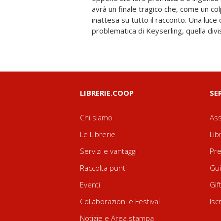
avrà un finale tragico che, come un co
qualcuno di loro arrischia il passo fuor
inattesa su tutto il racconto. Una luce
propria classe non regge all'urto del rea
problematica di Keyserling, quella divis
LIBRERIE.COOP
SE
Chi siamo
Ass
Le Librerie
Lib
Servizi e vantaggi
Pre
Raccolta punti
Gui
Eventi
Gif
Collaborazioni e Festival
Isc
Notizie e Area stampa