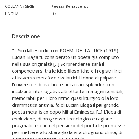
COLLANA / SERIE
Poesia Bonaccorso
LINGUA
ita
Descrizione
"... Sin dall'esordio con POEMI DELLA LUCE (1919)
Lucian Blaga fu considerato un poeta già compiuto
nella sua originalità [...] Sorprendente sarà il
compenetrarsi tra le idee filosofiche e i registri lirici
attraverso metafore rivelatrici. Il dono di palpare
l'universo e di rivelare i suoi arcani splendori con
incalzanti interrogativi, altrettante immagini sensibili,
memorabili per il loro ritmo quasi liturgico o la loro
drammatica aritmia, fa di Lucian Blaga il più grande
poeta metafisico dopo Mihai Eminescu. [...] L'idea di
evoluzione, di progresso tecnologico e ragione
pragmatica sono nel pensiero del poeta le premesse
per mettere allo sbaraglio la vita di ognuno di noi, di
ogni roseau pensant..." Geo Vasile