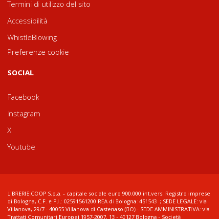
Termini di utilizzo del sito
Accessibilità
WhistleBlowing
Preferenze cookie
SOCIAL
Facebook
Instagram
X
Youtube
LIBRERIE.COOP S.p.a. - capitale sociale euro 900.000 int.vers. Registro imprese
di Bologna, C.F. e P.I.: 02591561200 REA di Bologna: 451543 ; SEDE LEGALE: via
Villanova, 29/7 - 40055 Villanova di Castenaso (BO) - SEDE AMMINISTRATIVA: via
Trattati Comunitari Europei 1957-2007, 13 - 40127 Bologna - Società