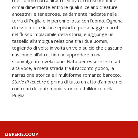
che il primo narra all'altro. Si tratta di oscure fiabe
ormai dimenticate entro le quali si celano creature
ancestrali e tenebrose, saldamente radicate nella
terra di Puglia e in perenne lotta con l'uomo. Ognuna
di esse mette in luce episodi e personaggi smarriti
nel flusso implacabile della storia, e aggiunge un
tassello all'ambigua relazione tra i due uomini,
togliendo di volta in volta un velo su ciò che ciascuno
nasconde all'altro, fino ad approdare a una
sconvolgente rivelazione. Nato per essere letto ad
alta voce, a metà strada tra il racconto gotico, la
narrazione storica e il multiforme romanzo barocco,
Storie di tenebre
è prima di tutto un atto d'amore nei
confronti del patrimonio storico e folklorico della
Puglia.
LIBRERIE.COOP