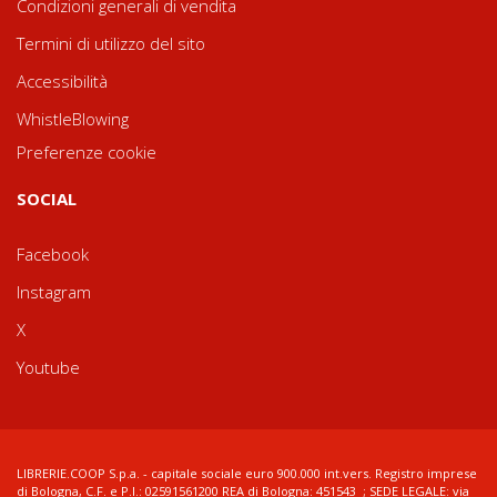
Condizioni generali di vendita
Termini di utilizzo del sito
Accessibilità
WhistleBlowing
Preferenze cookie
SOCIAL
Facebook
Instagram
X
Youtube
LIBRERIE.COOP S.p.a. - capitale sociale euro 900.000 int.vers. Registro imprese
di Bologna, C.F. e P.I.: 02591561200 REA di Bologna: 451543 ; SEDE LEGALE: via