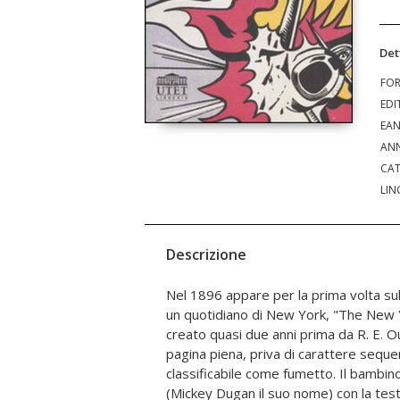
Det
FO
EDI
EA
ANN
CAT
LIN
Descrizione
Nel 1896 appare per la prima volta s
più che partecipare attivament
un quotidiano di New York, "The New 
movimentate nelle strade dei quartieri p
creato quasi due anni prima da R. E. Out
York. A YeIlow Kid seguiranno altri p
pagina piena, priva di carattere seque
Hulk, da Braccio di ferro a Tex) e inf
classificabile come fumetto. Il bambino
raccontato la vita e i sogni del secolo ch
(Mickey Dugan il suo nome) con la testa