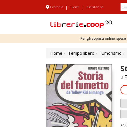
|
|
Librerie
Eventi
Assistenza
Per gli acquisti online: spes
Home
Tempo libero
Umorismo
S
F
di
AGG