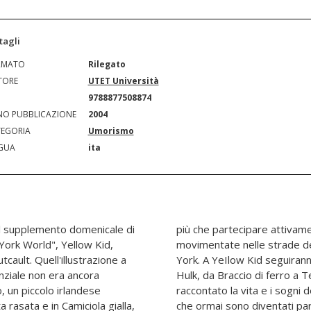
tagli
RMATO
Rilegato
TORE
UTET Università
N
9788877508874
O PUBBLICAZIONE
2004
EGORIA
Umorismo
GUA
ita
ul supplemento domenicale di
e, assisteva alle scene
York World", Yellow Kid,
overi e multietnici di New
cault. Quell'illustrazione a
ersonaggi (da Fortunello a
nziale non era ancora
inite storie che hanno
, un piccolo irlandese
e si è appena concluso e
 rasata e in Camiciola gialla,
che ormai sono diventati par