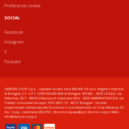
Preferenze cookie
SOCIAL
Facebook
Instagram
X
Youtube
LIBRERIE.COOP S.p.a. - capitale sociale euro 900.000 int.vers. Registro imprese
di Bologna, C.F. e P.I.: 02591561200 REA di Bologna: 451543 ; SEDE LEGALE: via
Villanova, 29/7 - 40055 Villanova di Castenaso (BO) - SEDE AMMINISTRATIVA: via
Trattati Comunitari Europei 1957-2007, 13 - 40127 Bologna - Società
unipersonale sottoposta alla Direzione e Coordinamento di Coop Alleanza 3.0
Soc. Coop., Castenaso (BO) PEC: libreriecoopspa@pec.librerie.coop.it MAIL:
info@librerie.coop.it