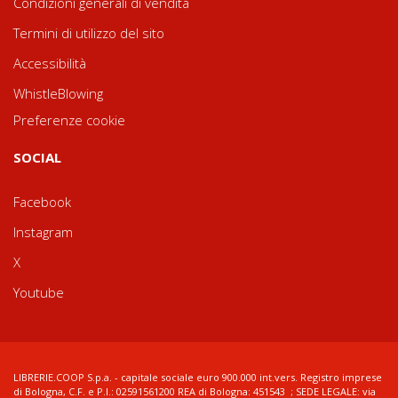
Condizioni generali di vendita
Termini di utilizzo del sito
Accessibilità
WhistleBlowing
Preferenze cookie
SOCIAL
Facebook
Instagram
X
Youtube
LIBRERIE.COOP S.p.a. - capitale sociale euro 900.000 int.vers. Registro imprese
di Bologna, C.F. e P.I.: 02591561200 REA di Bologna: 451543 ; SEDE LEGALE: via