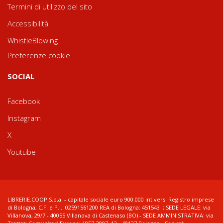
Termini di utilizzo del sito
Accessibilità
WhistleBlowing
Preferenze cookie
SOCIAL
Facebook
Instagram
X
Youtube
LIBRERIE.COOP S.p.a. - capitale sociale euro 900.000 int.vers. Registro imprese
di Bologna, C.F. e P.I.: 02591561200 REA di Bologna: 451543 ; SEDE LEGALE: via
Villanova, 29/7 - 40055 Villanova di Castenaso (BO) - SEDE AMMINISTRATIVA: via