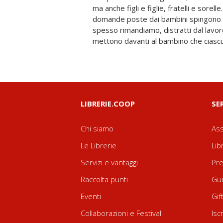
ma anche figli e figlie, fratelli e sorell
accontenta. Sono donne forti che si impe
domande poste dai bambini spingono a
rimanere aggrappate e non cadere "
spesso rimandiamo, distratti dal lavoro
mettono davanti al bambino che ciascun
LIBRERIE.COOP
SE
Chi siamo
Ass
Le Librerie
Lib
Servizi e vantaggi
Pre
Raccolta punti
Gui
Eventi
Gif
Collaborazioni e Festival
Isc