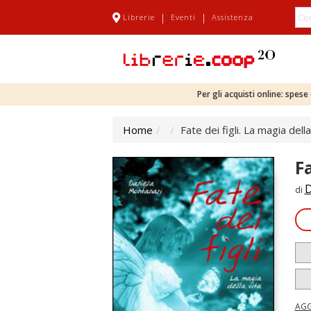
|
|
Librerie
Eventi
Assistenza
Per gli acquisti online: spes
Home
Fate dei figli. La magia della
Fa
D
di
AGG