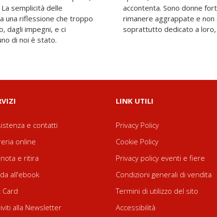
e. La semplicità delle
gnano ogni giorno per
 una riflessione che troppo
nel buco". Questo testo è
, dagli impegni, e ci
soprattutto dedicato a loro,
o di noi è stato.
RVIZI
LINK UTILI
istenza e contatti
Privacy Policy
reria online
Cookie Policy
nota e ritira
Privacy policy eventi e fiere
da all'ebook
Condizioni generali di vendita
t Card
Termini di utilizzo del sito
riviti alla Newsletter
Accessibilità