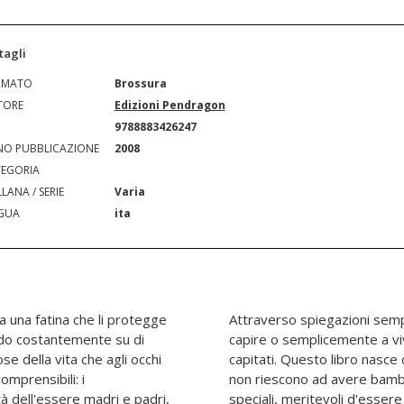
tagli
RMATO
Brossura
TORE
Edizioni Pendragon
N
9788883426247
O PUBBLICAZIONE
2008
EGORIA
LANA / SERIE
Varia
GUA
ita
ta una fatina che li protegge
favole i bambini imparano a
ando costantemente su di
strano mondo in cui sono
se della vita che agli occhi
 conosciuto tante donne che
omprensibili: i
nne meravigliose,
tà dell'essere madri e padri,
dri ma che la natura non