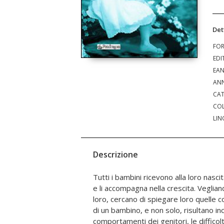
Det
FO
EDI
EA
ANN
CAT
COL
LIN
Descrizione
Tutti i bambini ricevono alla loro nasci
Attraverso spiegazioni semplici come 
e li accompagna nella crescita. Vegli
capire o semplicemente a vivere nello 
loro, cercano di spiegare loro quelle co
capitati. Questo libro nasce dall'aver
di un bambino, e non solo, risultano inc
non riescono ad avere bambini. Sono tutte do
comportamenti dei genitori, le difficol
speciali, meritevoli d'essere ma