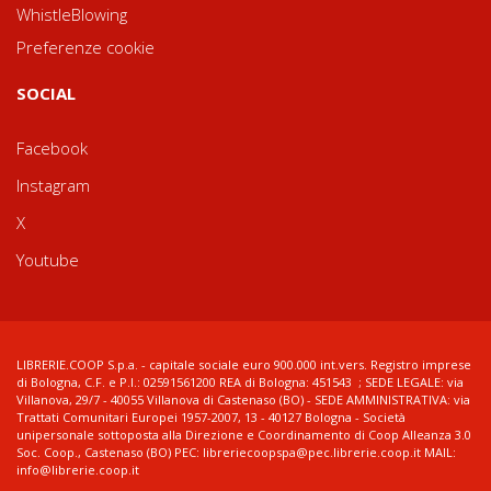
WhistleBlowing
Preferenze cookie
SOCIAL
Facebook
Instagram
X
Youtube
LIBRERIE.COOP S.p.a. - capitale sociale euro 900.000 int.vers. Registro imprese
di Bologna, C.F. e P.I.: 02591561200 REA di Bologna: 451543 ; SEDE LEGALE: via
Villanova, 29/7 - 40055 Villanova di Castenaso (BO) - SEDE AMMINISTRATIVA: via
Trattati Comunitari Europei 1957-2007, 13 - 40127 Bologna - Società
unipersonale sottoposta alla Direzione e Coordinamento di Coop Alleanza 3.0
Soc. Coop., Castenaso (BO) PEC: libreriecoopspa@pec.librerie.coop.it MAIL:
info@librerie.coop.it