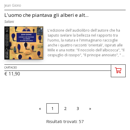
Jean Giono
L'uomo che piantava gli alberi e alt...
Salani
L'edizione dell'audiolibro dell'autore che ha
saputo svelare la bellezza nel rapporto tra
l'uomo, la natura e l'immaginario raccoglie
anche i quattro racconti 'orientali', ispirati alle
Mille e una notte: "Il nocciolo dell'albicocca", "Il
cespuglio di issopo", "Il principe annoiato", " ...
CARTACEO
€ 11,90
«
1
2
3
»
Risultati trovati: 57