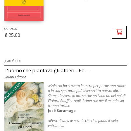
CARTACEO
€ 25,00
Jean Giono
L'uomo che piantava gli alberi - Ed....
Salani Editore
EBOOK - EPUB 3
«
Solo chi ha scavato la terra per porne una radice
o la sua speranza può aver scritto questo libro.
Siamo davvero in attesa che arrivino un bel po' di
Elzéard Bouffier reali. Prima che per il mondo sia
troppo tardi.
»
José Saramago
«
Pericoli ama le nuvole che riempiono il cielo,
entrano ...