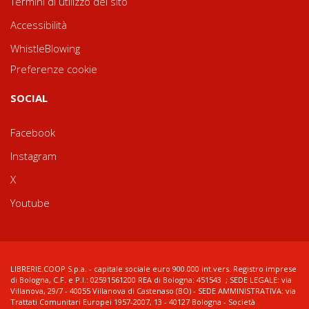
Termini di utilizzo del sito
Accessibilità
WhistleBlowing
Preferenze cookie
SOCIAL
Facebook
Instagram
X
Youtube
LIBRERIE.COOP S.p.a. - capitale sociale euro 900.000 int.vers. Registro imprese
di Bologna, C.F. e P.I.: 02591561200 REA di Bologna: 451543 ; SEDE LEGALE: via
Villanova, 29/7 - 40055 Villanova di Castenaso (BO) - SEDE AMMINISTRATIVA: via
Trattati Comunitari Europei 1957-2007, 13 - 40127 Bologna - Società