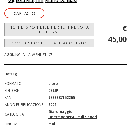
Gigliola Magrini
Mario De Biasi
di
,
CARTACEO
€
NON DISPONIBILE PER IL 'PRENOTA
E RITIRA'
45,00
NON DISPONIBILE ALL'ACQUISTO
AGGIUNGI ALLA WISHLIST
Dettagli
FORMATO
Libro
EDITORE
CELIP
EAN
9788887152265
ANNO PUBBLICAZIONE
2005
Giardinaggio
CATEGORIA
Opere generali e dizionari
LINGUA
mul