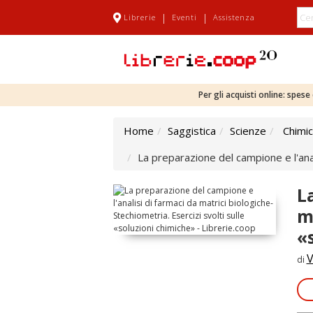
|
|
Librerie
Eventi
Assistenza
Per gli acquisti online: spes
Home
Saggistica
Scienze
Chimi
La preparazione del campione e l'anali
L
m
«
V
di