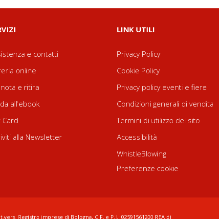
RVIZI
LINK UTILI
istenza e contatti
Privacy Policy
reria online
Cookie Policy
nota e ritira
Privacy policy eventi e fiere
da all'ebook
Condizioni generali di vendita
t Card
Termini di utilizzo del sito
riviti alla Newsletter
Accessibilità
WhistleBlowing
Preferenze cookie
t.vers. Registro imprese di Bologna, C.F. e P.I.: 02591561200 REA di