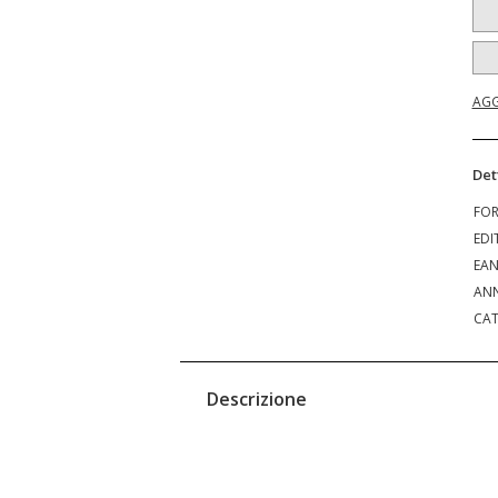
AGG
Det
FO
EDI
EA
ANN
CAT
Descrizione