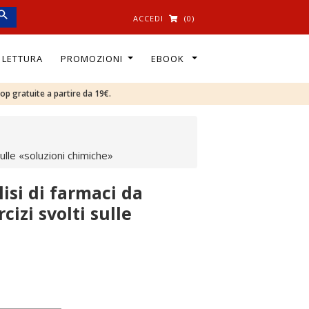
ACCEDI
(0)
I LETTURA
PROMOZIONI
EBOOK
oop gratuite a partire da 19€.
ulle «soluzioni chimiche»
isi di farmaci da
izi svolti sulle