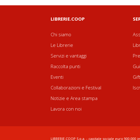
LIBRERIE.COOP
SE
Chi siamo
Ass
Le Librerie
Lib
Servizi e vantaggi
Pre
Raccolta punti
Gui
Eventi
Gif
Collaborazioni e Festival
Isc
Notizie e Area stampa
Lavora con noi
LIBRERIE.COOP S.p.a. - capitale sociale euro 900.000 in