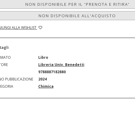
NON DISPONIBILE PER IL 'PRENOTA E RITIRA'
NON DISPONIBILE ALL'ACQUISTO
IUNGI ALLA WISHLIST
tagli
RMATO
Libro
TORE
Libreria Univ. Benedetti
N
9788887182880
O PUBBLICAZIONE
2024
EGORIA
Chimica