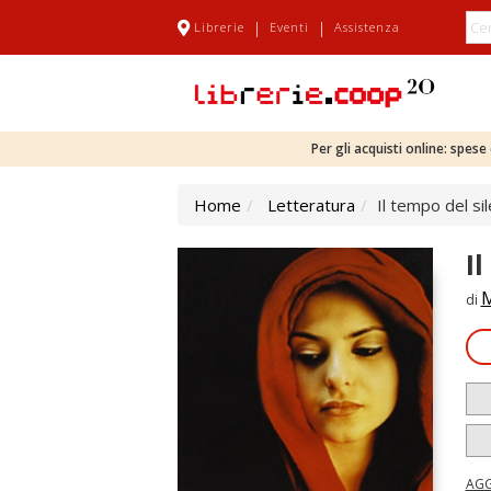
|
|
Librerie
Eventi
Assistenza
Per gli acquisti online: spes
Home
Letteratura
Il tempo del si
I
M
di
AGG