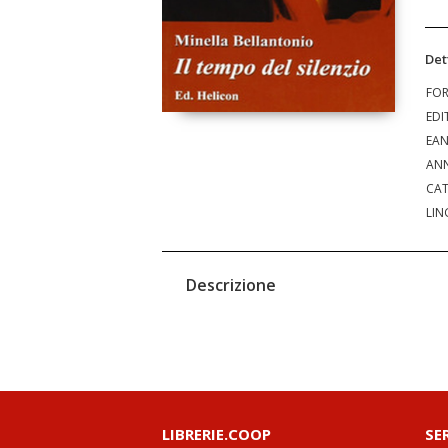
Det
FO
EDI
EA
ANN
CAT
LIN
Descrizione
LIBRERIE.COOP
SE