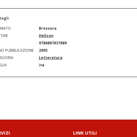
tagli
RMATO
Brossura
TORE
Helicon
N
9788887837889
O PUBBLICAZIONE
2005
EGORIA
Letteratura
GUA
ita
RVIZI
LINK UTILI