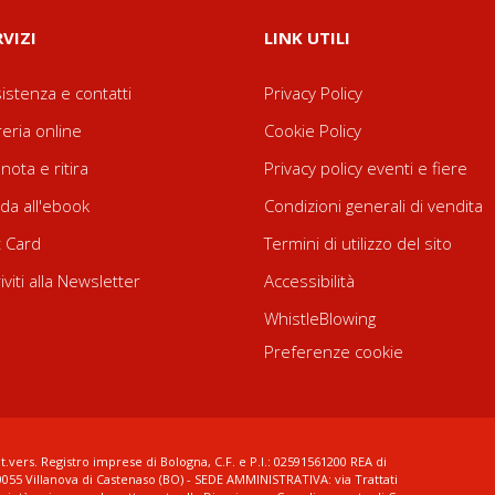
RVIZI
LINK UTILI
istenza e contatti
Privacy Policy
reria online
Cookie Policy
nota e ritira
Privacy policy eventi e fiere
da all'ebook
Condizioni generali di vendita
t Card
Termini di utilizzo del sito
riviti alla Newsletter
Accessibilità
WhistleBlowing
Preferenze cookie
t.vers. Registro imprese di Bologna, C.F. e P.I.: 02591561200 REA di
0055 Villanova di Castenaso (BO) - SEDE AMMINISTRATIVA: via Trattati