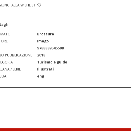
IUNGI ALLA WISHLIST
tagli
RMATO
Brossura
TORE
Imago
N
9788889545508
O PUBBLICAZIONE
2018
EGORIA
Turismo e guide
LANA / SERIE
Illustrati
GUA
eng