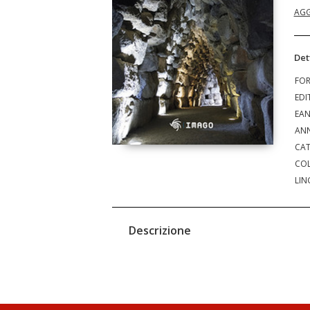
AGG
Det
FO
EDI
EA
ANN
CAT
COL
LIN
Descrizione