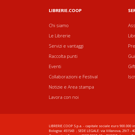
LIBRERIE.COOP
SE
Chi siamo
Ass
Le Librerie
Lib
Servizi e vantaggi
Pre
Raccolta punti
Gui
Eventi
Gif
Collaborazioni e Festival
Isc
Notizie e Area stampa
Lavora con noi
LIBRERIE.COOP S.p.a. - capitale sociale euro 900.000 in
Bologna: 451543 ; SEDE LEGALE: via Villanova, 29/7 - 4