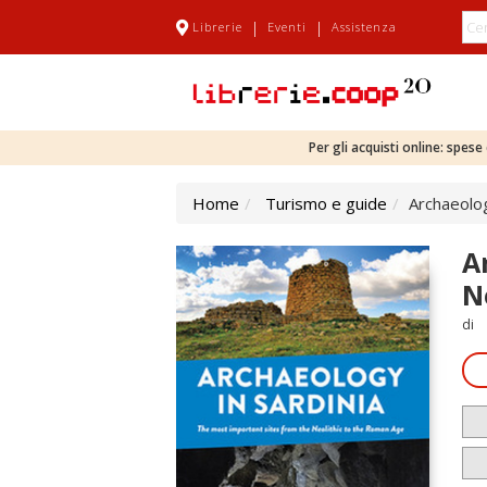
|
|
Librerie
Eventi
Assistenza
Per gli acquisti online: spes
Home
Turismo e guide
Archaeolog
A
N
di