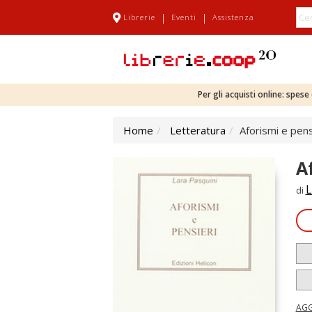
|
|
Librerie
Eventi
Assistenza
Per gli acquisti online: spes
Home
Letteratura
Aforismi e pens
A
L
di
AGG