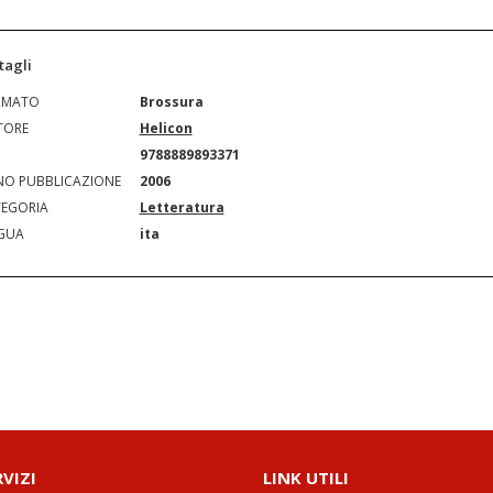
tagli
RMATO
Brossura
TORE
Helicon
N
9788889893371
O PUBBLICAZIONE
2006
EGORIA
Letteratura
GUA
ita
RVIZI
LINK UTILI