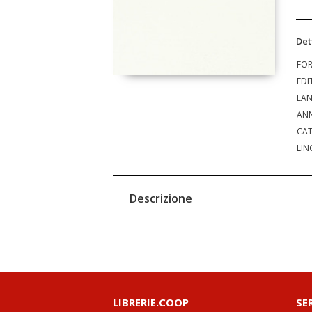
Det
FO
EDI
EA
ANN
CAT
LIN
Descrizione
LIBRERIE.COOP
SE