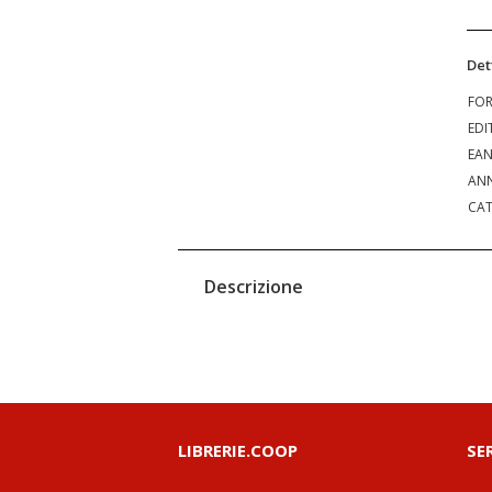
Det
FO
EDI
EA
ANN
CAT
Descrizione
LIBRERIE.COOP
SE