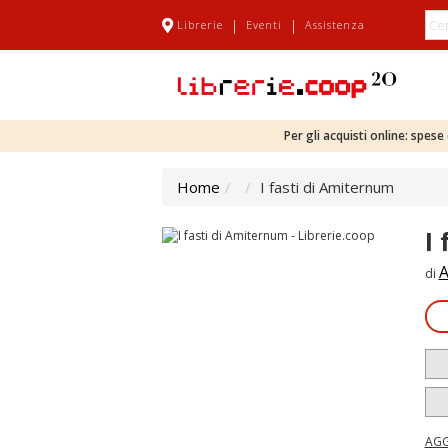
|
|
Librerie
Eventi
Assistenza
Per gli acquisti online: spes
Home
I fasti di Amiternum
I
A
di
AGG