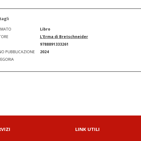
tagli
RMATO
Libro
TORE
L'Erma di Bretschneider
N
9788891333261
O PUBBLICAZIONE
2024
EGORIA
RVIZI
LINK UTILI