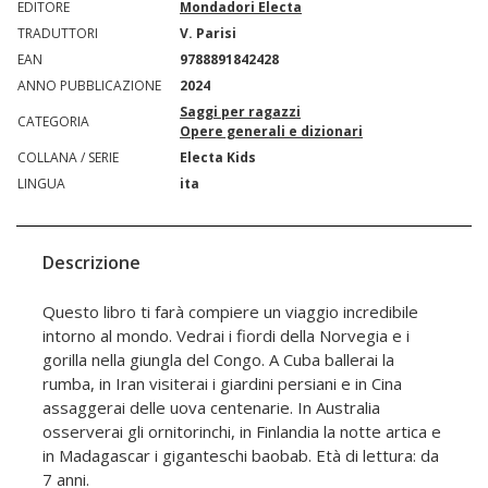
EDITORE
Mondadori Electa
TRADUTTORI
V. Parisi
EAN
9788891842428
ANNO PUBBLICAZIONE
2024
Saggi per ragazzi
CATEGORIA
Opere generali e dizionari
COLLANA / SERIE
Electa Kids
LINGUA
ita
Descrizione
Questo libro ti farà compiere un viaggio incredibile
intorno al mondo. Vedrai i fiordi della Norvegia e i
gorilla nella giungla del Congo. A Cuba ballerai la
rumba, in Iran visiterai i giardini persiani e in Cina
assaggerai delle uova centenarie. In Australia
osserverai gli ornitorinchi, in Finlandia la notte artica e
in Madagascar i giganteschi baobab. Età di lettura: da
7 anni.