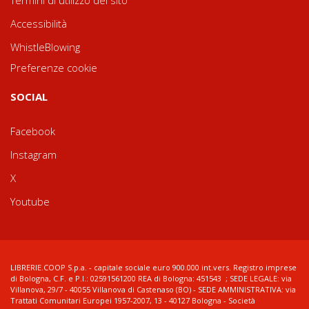
Accessibilità
WhistleBlowing
Preferenze cookie
SOCIAL
Facebook
Instagram
X
Youtube
LIBRERIE.COOP S.p.a. - capitale sociale euro 900.000 int.vers. Registro imprese
di Bologna, C.F. e P.I.: 02591561200 REA di Bologna: 451543 ; SEDE LEGALE: via
Villanova, 29/7 - 40055 Villanova di Castenaso (BO) - SEDE AMMINISTRATIVA: via
Trattati Comunitari Europei 1957-2007, 13 - 40127 Bologna - Società