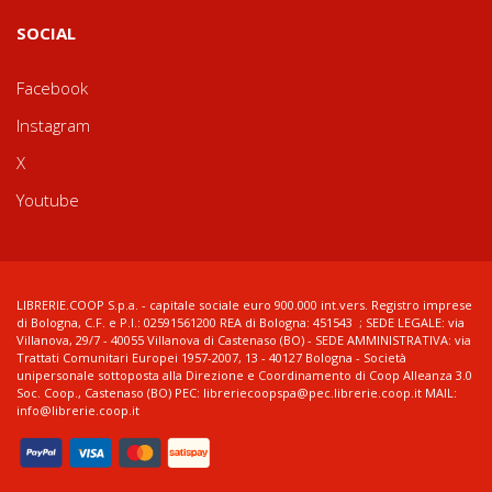
SOCIAL
Facebook
Instagram
X
Youtube
LIBRERIE.COOP S.p.a. - capitale sociale euro 900.000 int.vers. Registro imprese
di Bologna, C.F. e P.I.: 02591561200 REA di Bologna: 451543 ; SEDE LEGALE: via
Villanova, 29/7 - 40055 Villanova di Castenaso (BO) - SEDE AMMINISTRATIVA: via
Trattati Comunitari Europei 1957-2007, 13 - 40127 Bologna - Società
unipersonale sottoposta alla Direzione e Coordinamento di Coop Alleanza 3.0
Soc. Coop., Castenaso (BO) PEC: libreriecoopspa@pec.librerie.coop.it MAIL:
info@librerie.coop.it