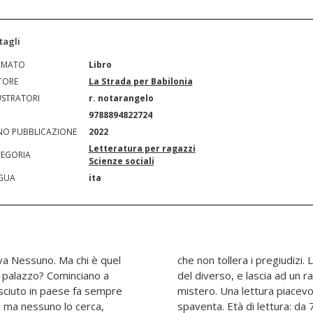
tagli
RMATO
Libro
TORE
La Strada per Babilonia
USTRATORI
r. notarangelo
N
9788894822724
O PUBBLICAZIONE
2022
Letteratura per ragazzi
EGORIA
Scienze sociali
GUA
ita
va Nessuno. Ma chi è quel
ive un giallo contro la paura
l palazzo? Cominciano a
 compito di risolvere il
sciuto in paese fa sempre
 tema che affascina e che
 ma nessuno lo cerca,
spaventa. Età di lettura: da 7