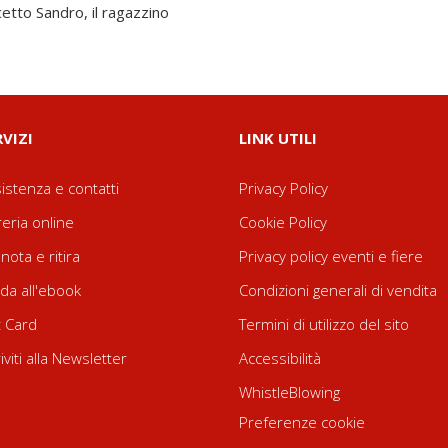
cetto Sandro, il ragazzino
RVIZI
LINK UTILI
istenza e contatti
Privacy Policy
reria online
Cookie Policy
nota e ritira
Privacy policy eventi e fiere
da all'ebook
Condizioni generali di vendita
t Card
Termini di utilizzo del sito
riviti alla Newsletter
Accessibilità
WhistleBlowing
Preferenze cookie