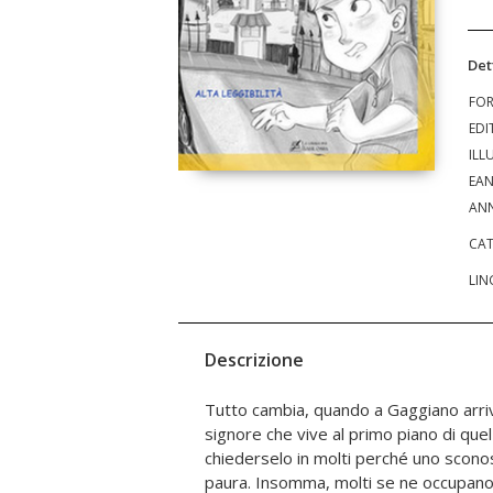
Det
FO
EDI
ILL
EA
ANN
CAT
LIN
Descrizione
Tutto cambia, quando a Gaggiano arri
che non tollera i pregiudizi. L'autore scr
signore che vive al primo piano di que
del diverso, e lascia ad un ragazzino il
chiederselo in molti perché uno scono
mistero. Una lettura piacevole su un
paura. Insomma, molti se ne occupano