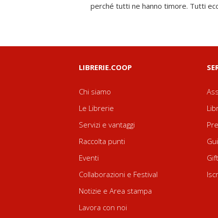
perché tutti ne hanno timore. Tutti ec
LIBRERIE.COOP
SE
Chi siamo
Ass
Le Librerie
Lib
Servizi e vantaggi
Pre
Raccolta punti
Gui
Eventi
Gif
Collaborazioni e Festival
Isc
Notizie e Area stampa
Lavora con noi