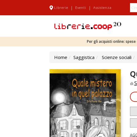
|
|
Librerie
Eventi
Assistenza
Per gli acquisti online: spes
Home
Saggistica
Scienze sociali
Q
S
di
AGG