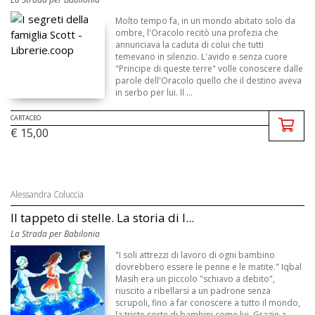
Molto tempo fa, in un mondo abitato solo da
ombre, l'Oracolo recitò una profezia che
annunciava la caduta di colui che tutti
temevano in silenzio. L'avido e senza cuore
"Principe di queste terre" volle conoscere dalle
parole dell'Oracolo quello che il destino aveva
in serbo per lui. Il ...
CARTACEO
€ 15,00
Alessandra Coluccia
Il tappeto di stelle. La storia di I...
La Strada per Babilonia
"I soli attrezzi di lavoro di ogni bambino
dovrebbero essere le penne e le matite." Iqbal
Masih era un piccolo "schiavo a debito",
riuscito a ribellarsi a un padrone senza
scrupoli, fino a far conoscere a tutto il mondo,
la triste sorte di bambini come lui. Grazie a