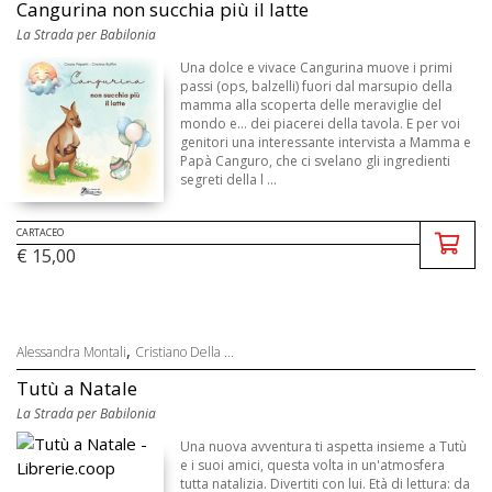
Cangurina non succhia più il latte
La Strada per Babilonia
Una dolce e vivace Cangurina muove i primi
passi (ops, balzelli) fuori dal marsupio della
mamma alla scoperta delle meraviglie del
mondo e... dei piacerei della tavola. E per voi
genitori una interessante intervista a Mamma e
Papà Canguro, che ci svelano gli ingredienti
segreti della l ...
CARTACEO
€ 15,00
,
Alessandra Montali
Cristiano Della ...
Tutù a Natale
La Strada per Babilonia
Una nuova avventura ti aspetta insieme a Tutù
e i suoi amici, questa volta in un'atmosfera
tutta natalizia. Divertiti con lui. Età di lettura: da