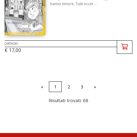
hanno timore. Tutti eccet ...
CARTACEO
€ 17,00
«
1
2
3
»
Risultati trovati: 68