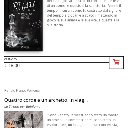
decise di giocare a scacchi con l'anima e le vite
di un uomo, e questo è la sua storia... Venne il
tempo in cui un uomo fu costretto dal signore
del tempo a giocarre a scacchi mettendo in
gioco la sua anima e le sue vite, e questa è la
sua storia.
CARTACEO
€ 18,00
Renato Franco Perversi
Quattro corde e un archetto. In viag...
La Strada per Babilonia
"Sono Renato Perversi, sono stato un marito,
un amico, un commerciante, sono stato un
esploratore, un insegnante e un concertista,