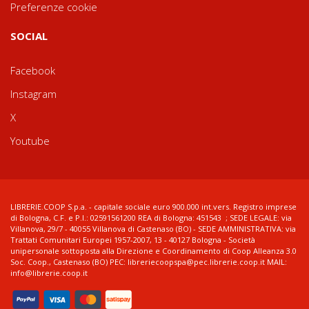
Preferenze cookie
SOCIAL
Facebook
Instagram
X
Youtube
LIBRERIE.COOP S.p.a. - capitale sociale euro 900.000 int.vers. Registro imprese
di Bologna, C.F. e P.I.: 02591561200 REA di Bologna: 451543 ; SEDE LEGALE: via
Villanova, 29/7 - 40055 Villanova di Castenaso (BO) - SEDE AMMINISTRATIVA: via
Trattati Comunitari Europei 1957-2007, 13 - 40127 Bologna - Società
unipersonale sottoposta alla Direzione e Coordinamento di Coop Alleanza 3.0
Soc. Coop., Castenaso (BO) PEC: libreriecoopspa@pec.librerie.coop.it MAIL:
info@librerie.coop.it